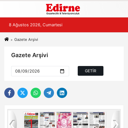
8 Ağustos 2026, Cumartesi
Gazete Arşivi
Gazete Arşivi
8
1
2
3
4
5
6