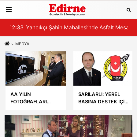
EÇ OLABİLİR”
Mesaisi
12:09
Erkenci Üzümde Hasat Bereketi
12:
MEDYA
AA YILIN
SARILARLI: YEREL
FOTOĞRAFLARI
BASINA DESTEK İÇİN
OYLAMASI
ADIM ATILDI