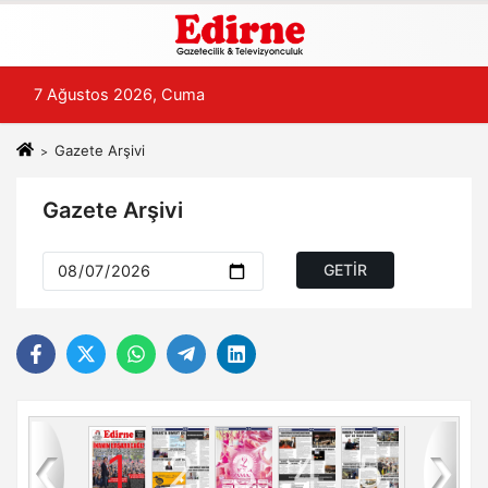
7 Ağustos 2026, Cuma
Gazete Arşivi
Gazete Arşivi
8
1
2
3
4
5
6