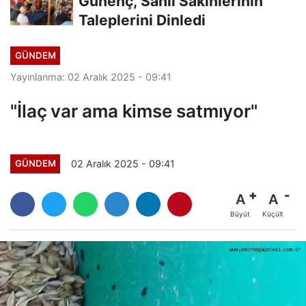
Günenç, Sahil Sakinlerinin
Taleplerini Dinledi
GÜNDEM
Yayınlanma: 02 Aralık 2025 - 09:41
"İlaç var ama kimse satmıyor"
02 Aralık 2025 - 09:41
GÜNDEM
A
A
Büyüt
Küçült