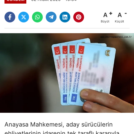
A
A
Büyüt
Küçült
Anayasa Mahkemesi, aday sürücülerin
ehliyetlerinin idarenin tek taraflı kararıyla