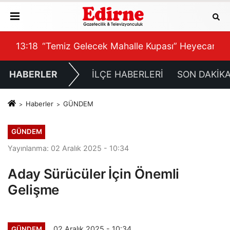
canı Başlıyor
13:18
Egemen Mekanik, Edirne’de Hizmet Ağını Gen
13:
HABERLER
İLÇE HABERLERİ
SON DAKİK
Haberler
GÜNDEM
GÜNDEM
Yayınlanma: 02 Aralık 2025 - 10:34
Aday Sürücüler İçin Önemli
Gelişme
02 Aralık 2025 - 10:34
GÜNDEM