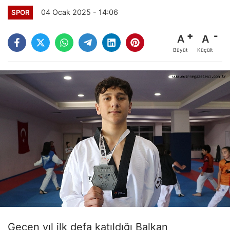
04 Ocak 2025 - 14:06
SPOR
A
A
Büyüt
Küçült
Geçen yıl ilk defa katıldığı Balkan