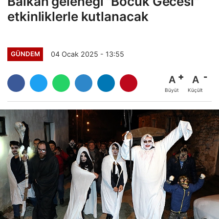
Balkan geleneği "Bocuk Gecesi"
etkinliklerle kutlanacak
04 Ocak 2025 - 13:55
GÜNDEM
A
A
Büyüt
Küçült