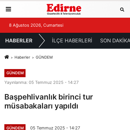
8 Ağustos 2026, Cumartesi
HABERLER
İLÇE HABERLERİ
SON DAKİK
Haberler
GÜNDEM
GÜNDEM
Yayınlanma: 05 Temmuz 2025 - 14:27
Başpehlivanlık birinci tur
müsabakaları yapıldı
05 Temmuz 2025 - 14:27
GÜNDEM