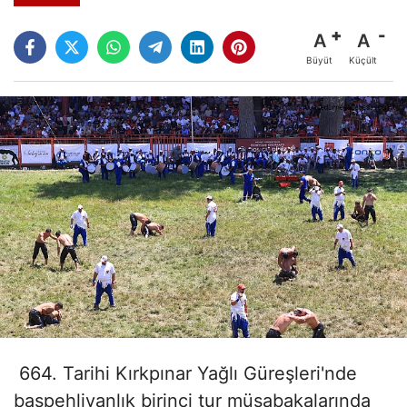
A
A
Büyüt
Küçült
664. Tarihi Kırkpınar Yağlı Güreşleri'nde
başpehlivanlık birinci tur müsabakalarında