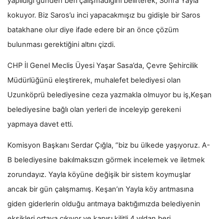
yapıldığı günden beri çalışmadığını belirterek, Sonra Yayla
kokuyor. Biz Saros’u inci yapacakmışız bu gidişle bir Saros
batakhane olur diye ifade edere bir an önce çözüm
bulunması gerektiğini altını çizdi.
CHP İl Genel Meclis Üyesi Yaşar Sasa’da, Çevre Şehircilik
Müdürlüğünü eleştirerek, muhalefet belediyesi olan
Uzunköprü belediyesine ceza yazmakla olmuyor bu iş,Keşan
belediyesine bağlı olan yerleri de inceleyip gerekeni
yapmaya davet etti.
Komisyon Başkanı Serdar Çığla, “biz bu ülkede yaşıyoruz. A-
B belediyesine bakılmaksızın görmek incelemek ve iletmek
zorundayız. Yayla köyüne değişik bir sistem koymuşlar
ancak bir gün çalışmamış. Keşan’ın Yayla köy arıtmasına
giden giderlerin olduğu arıtmaya baktığımızda belediyenin
eksikleri ortaya çıkıyor ve kapısı kilitli 4 yıldan beri