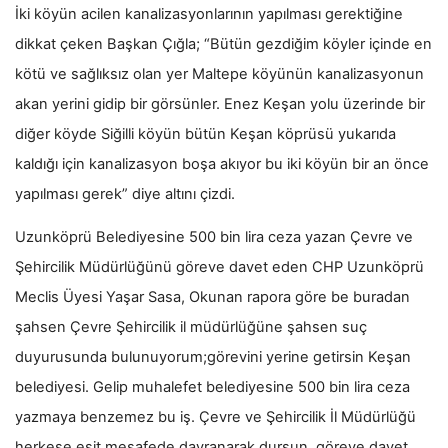
İki köyün acilen kanalizasyonlarının yapılması gerektiğine
dikkat çeken Başkan Çığla; “Bütün gezdiğim köyler içinde en
kötü ve sağlıksız olan yer Maltepe köyünün kanalizasyonun
akan yerini gidip bir görsünler. Enez Keşan yolu üzerinde bir
diğer köyde Siğilli köyün bütün Keşan köprüsü yukarıda
kaldığı için kanalizasyon boşa akıyor bu iki köyün bir an önce
yapılması gerek” diye altını çizdi.
Uzunköprü Belediyesine 500 bin lira ceza yazan Çevre ve
Şehircilik Müdürlüğünü göreve davet eden CHP Uzunköprü
Meclis Üyesi Yaşar Sasa, Okunan rapora göre be buradan
şahsen Çevre Şehircilik il müdürlüğüne şahsen suç
duyurusunda bulunuyorum;görevini yerine getirsin Keşan
belediyesi. Gelip muhalefet belediyesine 500 bin lira ceza
yazmaya benzemez bu iş. Çevre ve Şehircilik İl Müdürlüğü
herkese eşit mesafede davranarak dursun, göreve davet