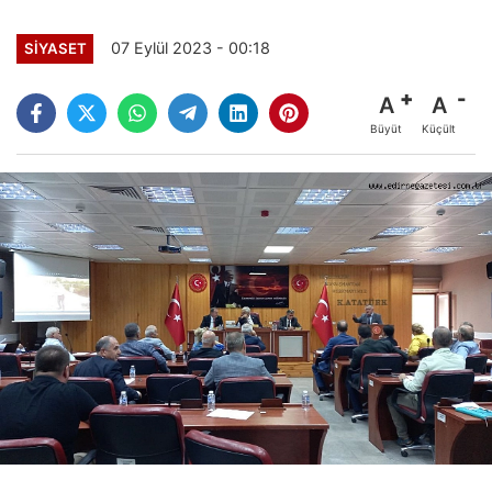
07 Eylül 2023 - 00:18
SİYASET
A
A
Büyüt
Küçült