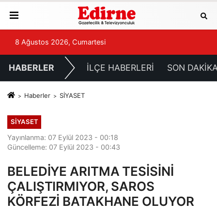
8 Ağustos 2026, Cumartesi
HABERLER
İLÇE HABERLERİ
SON DAKİK
Haberler
SİYASET
SİYASET
Yayınlanma: 07 Eylül 2023 - 00:18
Güncelleme: 07 Eylül 2023 - 00:43
BELEDİYE ARITMA TESİSİNİ
ÇALIŞTIRMIYOR, SAROS
KÖRFEZİ BATAKHANE OLUYOR