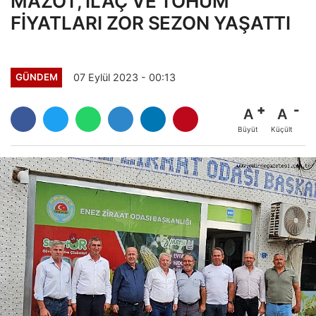
MAZOT, İLAÇ VE TOHUM
FİYATLARI ZOR SEZON YAŞATTI
07 Eylül 2023 - 00:13
GÜNDEM
A
A
Büyüt
Küçült