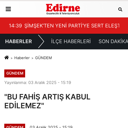
SERT ELEŞTİRİ
14:15
AKALIN; “AYAKKABI NUMARASINA K
HABERLER
İLÇE HABERLERİ
SON DAKİK
Haberler
GÜNDEM
GÜNDEM
Yayınlanma: 03 Aralık 2025 - 15:19
"BU FAHİŞ ARTIŞ KABUL
EDİLEMEZ"
03 Aralık 2025 - 15:19
GÜNDEM