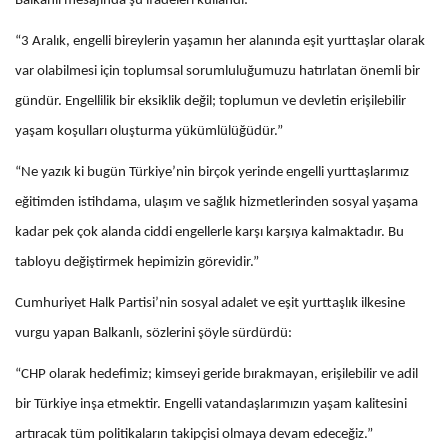
Balkanlı mesajında şu ifadeleri kullandı:
“3 Aralık, engelli bireylerin yaşamın her alanında eşit yurttaşlar olarak
var olabilmesi için toplumsal sorumluluğumuzu hatırlatan önemli bir
gündür. Engellilik bir eksiklik değil; toplumun ve devletin erişilebilir
yaşam koşulları oluşturma yükümlülüğüdür.”
“Ne yazık ki bugün Türkiye’nin birçok yerinde engelli yurttaşlarımız
eğitimden istihdama, ulaşım ve sağlık hizmetlerinden sosyal yaşama
kadar pek çok alanda ciddi engellerle karşı karşıya kalmaktadır. Bu
tabloyu değiştirmek hepimizin görevidir.”
Cumhuriyet Halk Partisi’nin sosyal adalet ve eşit yurttaşlık ilkesine
vurgu yapan Balkanlı, sözlerini şöyle sürdürdü:
“CHP olarak hedefimiz; kimseyi geride bırakmayan, erişilebilir ve adil
bir Türkiye inşa etmektir. Engelli vatandaşlarımızın yaşam kalitesini
artıracak tüm politikaların takipçisi olmaya devam edeceğiz.”