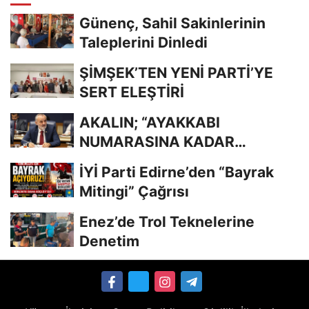
Günenç, Sahil Sakinlerinin
Taleplerini Dinledi
ŞİMŞEK’TEN YENİ PARTİ’YE
SERT ELEŞTİRİ
AKALIN; “AYAKKABI
NUMARASINA KADAR
BİLİYORDUNUZ, ADRESİNİ Mİ
İYİ Parti Edirne’den “Bayrak
UNUTTUNUZ?”
Mitingi” Çağrısı
Enez’de Trol Teknelerine
Denetim