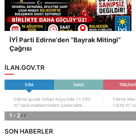
İYİ Parti Edirne’den “Bayrak Mitingi”
Çağrısı
ILAN.GOV.TR
SON HABERLER