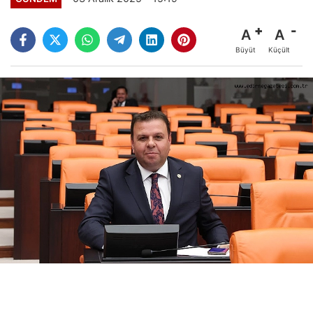
A
A
Büyüt
Küçült