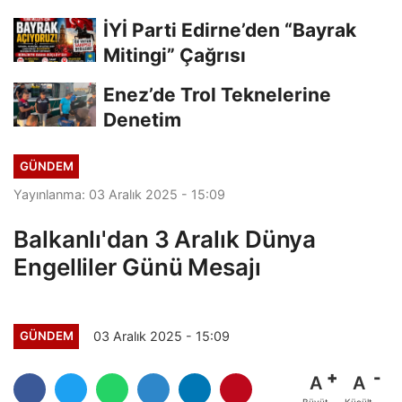
BİLİYORDUNUZ, ADRESİNİ Mİ
İYİ Parti Edirne’den “Bayrak
UNUTTUNUZ?”
Mitingi” Çağrısı
Enez’de Trol Teknelerine
Denetim
GÜNDEM
Yayınlanma: 03 Aralık 2025 - 15:09
Balkanlı'dan 3 Aralık Dünya
Engelliler Günü Mesajı
03 Aralık 2025 - 15:09
GÜNDEM
A
A
Büyüt
Küçült