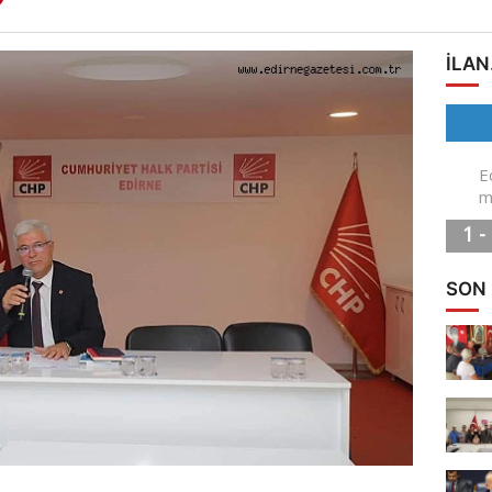
ILAN
SON