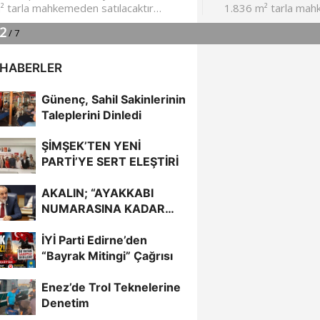
 HABERLER
Günenç, Sahil Sakinlerinin
Taleplerini Dinledi
ŞİMŞEK’TEN YENİ
PARTİ’YE SERT ELEŞTİRİ
AKALIN; “AYAKKABI
NUMARASINA KADAR
BİLİYORDUNUZ,
İYİ Parti Edirne’den
ADRESİNİ Mİ
“Bayrak Mitingi” Çağrısı
UNUTTUNUZ?”
Enez’de Trol Teknelerine
Denetim