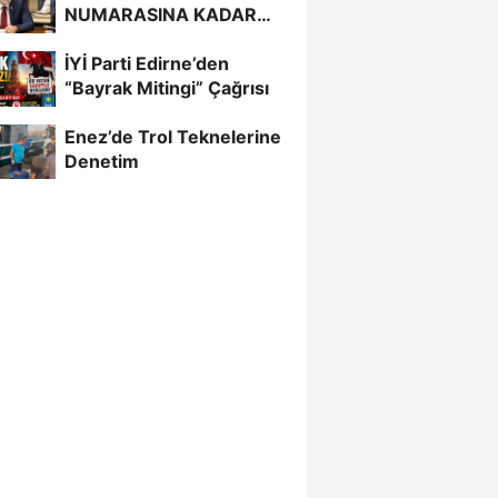
NUMARASINA KADAR
BİLİYORDUNUZ,
İYİ Parti Edirne’den
ADRESİNİ Mİ
“Bayrak Mitingi” Çağrısı
UNUTTUNUZ?”
Enez’de Trol Teknelerine
Denetim