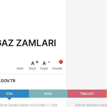
GAZ ZAMLARI
A
A
Büyüt
Küçült
Yazdır
Yorumlar
.GOV.TR