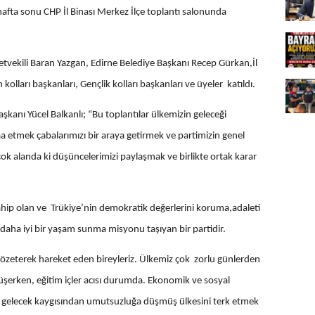
afta sonu CHP İl Binası Merkez İlçe toplantı salonunda
tvekili Baran Yazgan, Edirne Belediye Başkanı Recep Gürkan,İl
lları başkanları, Gençlik kolları başkanları ve üyeler katıldı.
kanı Yücel Balkanlı; “Bu toplantılar ülkemizin geleceği
nşaa etmek çabalarımızı bir araya getirmek ve partimizin genel
r çok alanda ki düşüncelerimizi paylaşmak ve birlikte ortak karar
ahip olan ve Trükiye’nin demokratik değerlerini koruma,adaleti
 daha iyi bir yaşam sunma misyonu taşıyan bir partidir.
rı gözeterek hareket eden bireyleriz. Ülkemiz çok zorlu günlerden
düşerken, eğitim içler acısı durumda. Ekonomik ve sosyal
z gelecek kaygısından umutsuzluğa düşmüş ülkesini terk etmek