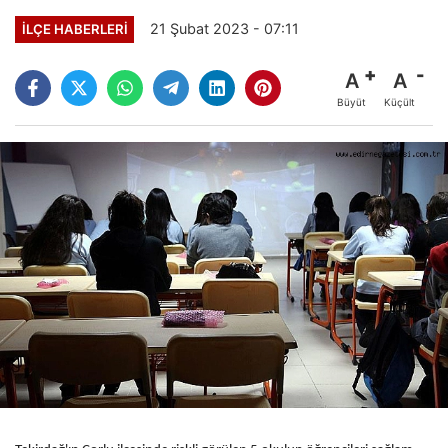
21 Şubat 2023 - 07:11
İLÇE HABERLERİ
A
A
Büyüt
Küçült