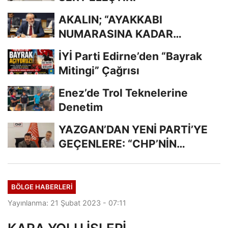
AKALIN; “AYAKKABI
NUMARASINA KADAR
BİLİYORDUNUZ, ADRESİNİ Mİ
İYİ Parti Edirne’den “Bayrak
UNUTTUNUZ?”
Mitingi” Çağrısı
Enez’de Trol Teknelerine
Denetim
YAZGAN’DAN YENİ PARTİ’YE
GEÇENLERE: “CHP’NİN
KIYMETİNİ ANLADIĞINIZDA...
BÖLGE HABERLERİ
Yayınlanma: 21 Şubat 2023 - 07:11