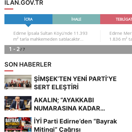
ILAN.GOV.TR
SON HABERLER
ŞİMŞEK’TEN YENİ PARTİ’YE
SERT ELEŞTİRİ
AKALIN; “AYAKKABI
NUMARASINA KADAR
BİLİYORDUNUZ, ADRESİNİ Mİ
İYİ Parti Edirne’den “Bayrak
UNUTTUNUZ?”
Mitingi” Çağrısı