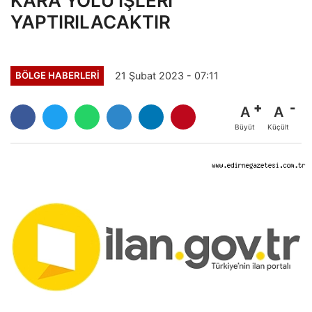
KARA YOLU İŞLERİ
YAPTIRILACAKTIR
21 Şubat 2023 - 07:11
BÖLGE HABERLERİ
A
A
Büyüt
Küçült