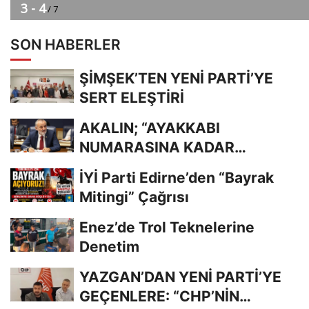
SON HABERLER
ŞİMŞEK’TEN YENİ PARTİ’YE
SERT ELEŞTİRİ
AKALIN; “AYAKKABI
NUMARASINA KADAR
BİLİYORDUNUZ, ADRESİNİ Mİ
İYİ Parti Edirne’den “Bayrak
UNUTTUNUZ?”
Mitingi” Çağrısı
Enez’de Trol Teknelerine
Denetim
YAZGAN’DAN YENİ PARTİ’YE
GEÇENLERE: “CHP’NİN