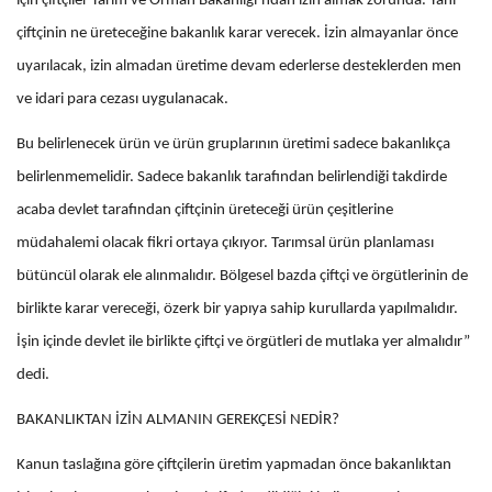
için çiftçiler Tarım ve Orman Bakanlığı’ndan izin almak zorunda. Yani
çiftçinin ne üreteceğine bakanlık karar verecek. İzin almayanlar önce
uyarılacak, izin almadan üretime devam ederlerse desteklerden men
ve idari para cezası uygulanacak.
Bu belirlenecek ürün ve ürün gruplarının üretimi sadece bakanlıkça
belirlenmemelidir. Sadece bakanlık tarafından belirlendiği takdirde
acaba devlet tarafından çiftçinin üreteceği ürün çeşitlerine
müdahalemi olacak fikri ortaya çıkıyor. Tarımsal ürün planlaması
bütüncül olarak ele alınmalıdır. Bölgesel bazda çiftçi ve örgütlerinin de
birlikte karar vereceği, özerk bir yapıya sahip kurullarda yapılmalıdır.
İşin içinde devlet ile birlikte çiftçi ve örgütleri de mutlaka yer almalıdır”
dedi.
BAKANLIKTAN İZİN ALMANIN GEREKÇESİ NEDİR?
Kanun taslağına göre çiftçilerin üretim yapmadan önce bakanlıktan