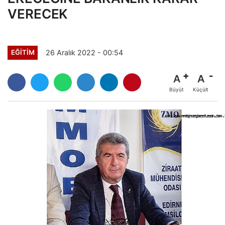
VERECEK
26 Aralık 2022 - 00:54
EĞİTİM
A
A
Büyüt
Küçült