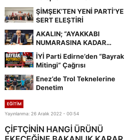
ŞİMŞEK’TEN YENİ PARTİ’YE
SERT ELEŞTİRİ
AKALIN; “AYAKKABI
NUMARASINA KADAR
BİLİYORDUNUZ, ADRESİNİ Mİ
İYİ Parti Edirne’den “Bayrak
UNUTTUNUZ?”
Mitingi” Çağrısı
Enez’de Trol Teknelerine
Denetim
EĞİTİM
Yayınlanma: 26 Aralık 2022 - 00:54
ÇİFTÇİNİN HANGİ ÜRÜNÜ
EKECEĞİNE BAKANLIK KARAR