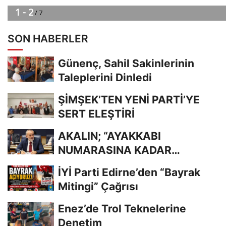
SON HABERLER
Günenç, Sahil Sakinlerinin
Taleplerini Dinledi
ŞİMŞEK’TEN YENİ PARTİ’YE
SERT ELEŞTİRİ
AKALIN; “AYAKKABI
NUMARASINA KADAR
BİLİYORDUNUZ, ADRESİNİ Mİ
İYİ Parti Edirne’den “Bayrak
UNUTTUNUZ?”
Mitingi” Çağrısı
Enez’de Trol Teknelerine
Denetim