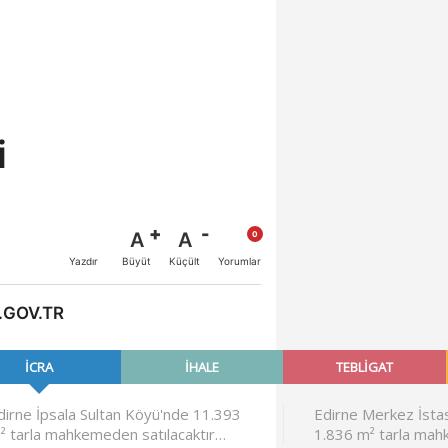
i
A
A
Büyüt
Küçült
Yazdır
Yorumlar
.GOV.TR