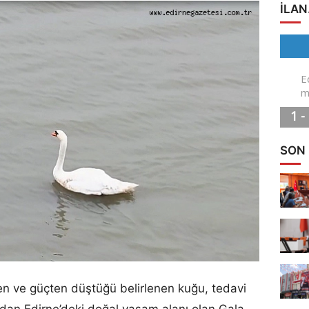
ILAN
SON
en ve güçten düştüğü belirlenen kuğu, tedavi
ndan Edirne’deki doğal yaşam alanı olan Gala