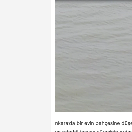
nkara’da bir evin bahçesine düş
ve rehabilitasyon sürecinin ardı