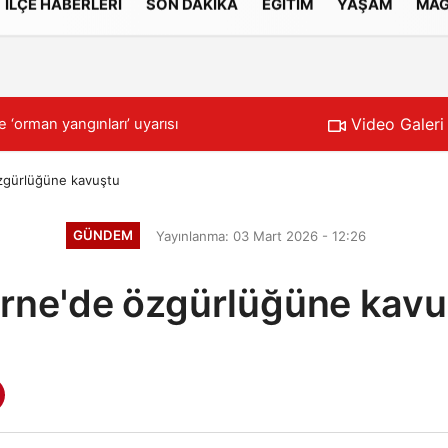
İLÇE HABERLERİ
SON DAKİKA
EĞİTİM
YAŞAM
MAG
Gizlilik İlkeleri
Video Galeri
itik Atama Yakın
14:06
Gölde kaybolan 
zgürlüğüne kavuştu
GÜNDEM
Yayınlanma: 03 Mart 2026 - 12:26
irne'de özgürlüğüne kavu