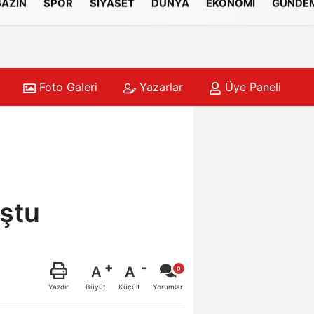
AZİN
SPOR
SİYASET
DÜNYA
EKONOMİ
GÜNDE
Foto Galeri
Yazarlar
Üye Paneli
kişinin cesedi bulundu
14:02
Yaz o
ştu
A
A
Büyüt
Küçült
Yazdır
Yorumlar