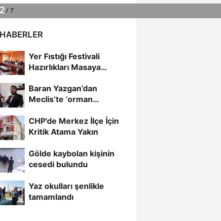
 HABERLER
Yer Fıstığı Festivali
Hazırlıkları Masaya
Yatırıldı
Baran Yazgan’dan
Meclis’te ‘orman
yangınları’ uyarısı
CHP'de Merkez İlçe İçin
Kritik Atama Yakın
Gölde kaybolan kişinin
cesedi bulundu
Yaz okulları şenlikle
tamamlandı