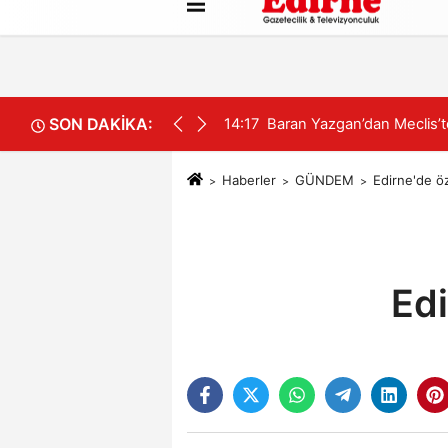
Künye
İletişim
Çerez Politikası
SON DAKİKA:
ngınları’ uyarısı
14:13
CHP'de Merkez İlçe İçin Kr
Haberler
GÜNDEM
Edirne'de ö
Ed