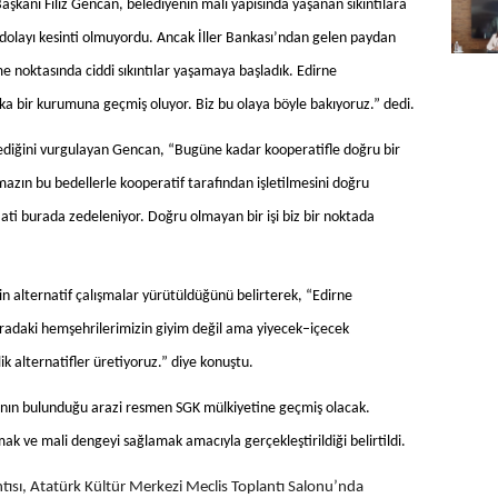
Başkanı Filiz Gencan, belediyenin mali yapısında yaşanan sıkıntılara
dolayı kesinti olmuyordu. Ancak İller Bankası’ndan gelen paydan
 noktasında ciddi sıkıntılar yaşamaya başladık. Edirne
şka bir kurumuna geçmiş oluyor. Biz bu olaya böyle bakıyoruz.” dedi.
ediğini vurgulayan Gencan, “Bugüne kadar kooperatifle doğru bir
mazın bu bedellerle kooperatif tarafından işletilmesini doğru
ti burada zedeleniyor. Doğru olmayan bir işi biz bir noktada
 alternatif çalışmalar yürütüldüğünü belirterek, “Edirne
Oradaki hemşehrilerimizin giyim değil ama yiyecek–içecek
ik alternatifler üretiyoruz.” diye konuştu.
ı’nın bulunduğu arazi resmen SGK mülkiyetine geçmiş olacak.
k ve mali dengeyi sağlamak amacıyla gerçekleştirildiği belirtildi.
antısı, Atatürk Kültür Merkezi Meclis Toplantı Salonu’nda