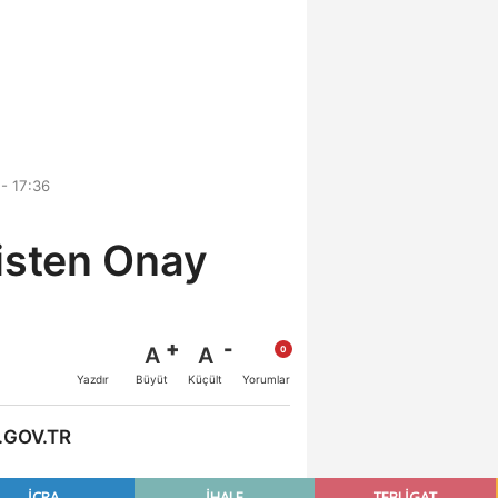
- 17:36
listen Onay
A
A
Büyüt
Küçült
Yazdır
Yorumlar
.GOV.TR