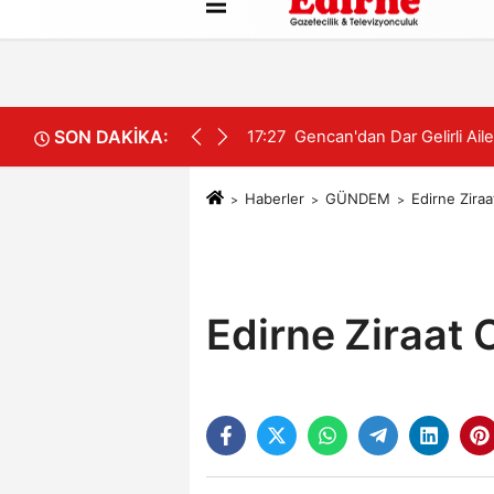
Künye
İletişim
Çerez Politikası
SON DAKİKA:
ük Destek
15:44
Edirne'de otluk alanda çı
Haberler
GÜNDEM
Edirne Ziraa
Edirne Ziraat 