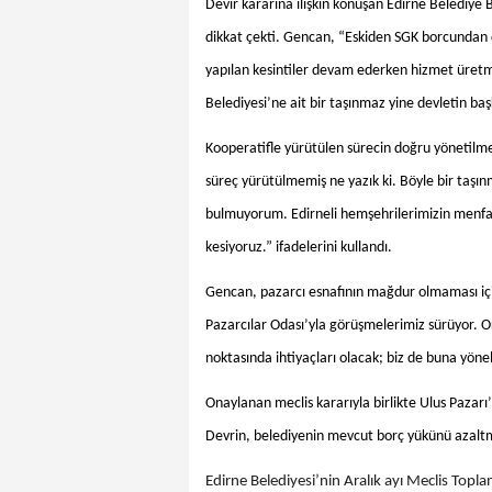
Devir kararına ilişkin konuşan Edirne Belediye 
dikkat çekti. Gencan, “Eskiden SGK borcundan 
yapılan kesintiler devam ederken hizmet üretme
Belediyesi’ne ait bir taşınmaz yine devletin ba
Kooperatifle yürütülen sürecin doğru yönetilm
süreç yürütülmemiş ne yazık ki. Böyle bir taşın
bulmuyorum. Edirneli hemşehrilerimizin menfaa
kesiyoruz.” ifadelerini kullandı.
Gencan, pazarcı esnafının mağdur olmaması için
Pazarcılar Odası’yla görüşmelerimiz sürüyor. 
noktasında ihtiyaçları olacak; biz de buna yönel
Onaylanan meclis kararıyla birlikte Ulus Pazar
Devrin, belediyenin mevcut borç yükünü azaltma
Edirne Belediyesi’nin Aralık ayı Meclis Topl