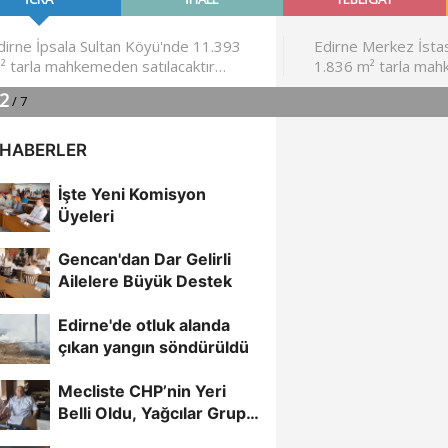
 HABERLER
İşte Yeni Komisyon
Üyeleri
Gencan'dan Dar Gelirli
Ailelere Büyük Destek
Edirne'de otluk alanda
çıkan yangın söndürüldü
Mecliste CHP’nin Yeri
Belli Oldu, Yağcılar Grup
Başkan Vekili