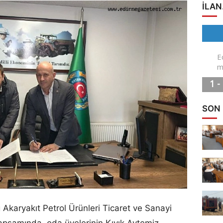
ILAN
SON
 Akaryakıt Petrol Ürünleri Ticaret ve Sanayi
 kapsamında, oda üyelerinin Kıyık Aytemiz