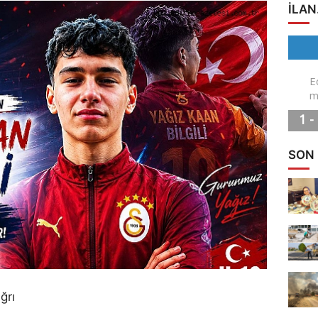
ILAN
SON
ğrı