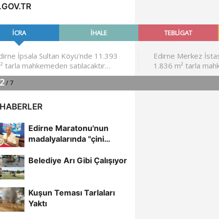
.GOV.TR
 HABERLER
Edirne Maratonu'nun
madalyalarında "çini
sanatı"
Belediye Arı Gibi Çalışıyor
Kuşun Teması Tarlaları
Yaktı