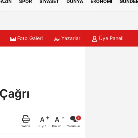
AZİN
SPOR
SİYASET
DÜNYA
EKONOMİ
GÜNDE
Foto Galeri
Yazarlar
Üye Paneli
URBETÇİ MESAİSİ
15:33
Zincir
 Çağrı
A
A
Büyüt
Küçült
Yazdır
Yorumlar