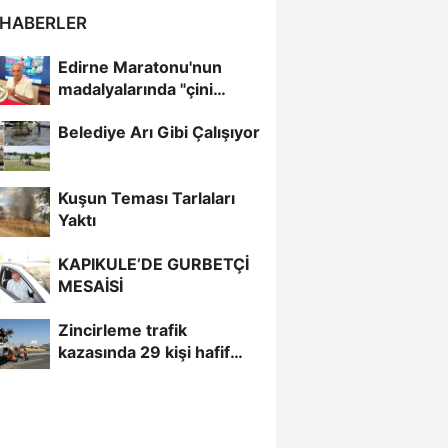
 HABERLER
Edirne Maratonu'nun
madalyalarında "çini
sanatı"
Belediye Arı Gibi Çalışıyor
Kuşun Teması Tarlaları
Yaktı
KAPIKULE’DE GURBETÇİ
MESAİSİ
Zincirleme trafik
kazasında 29 kişi hafif
yaralandı