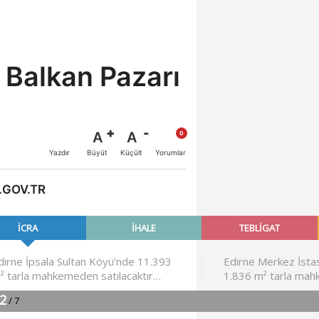
 Balkan Pazarı
A
A
Büyüt
Küçült
Yazdır
Yorumlar
.GOV.TR