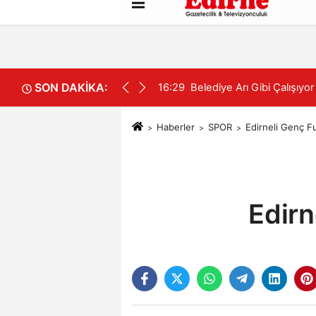
Künye
İletişim
Çerez Politikası
SON DAKİKA:
16:12
Kuşun Teması Tarlaları Yak
Haberler
SPOR
Edirneli Genç Fu
Edirn