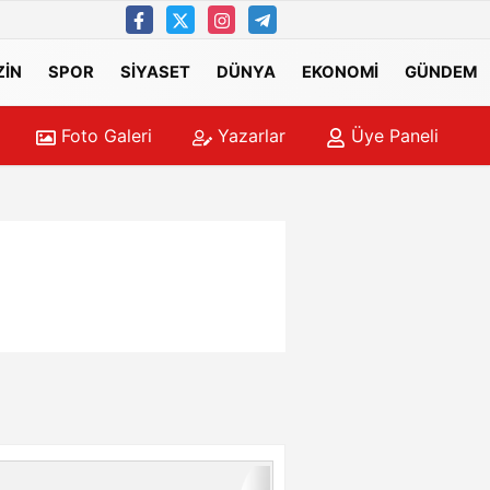
İN
SPOR
SİYASET
DÜNYA
EKONOMİ
GÜNDEM
Foto Galeri
Yazarlar
Üye Paneli
cüsü Hayatını Kaybetti
09:38
Zinci