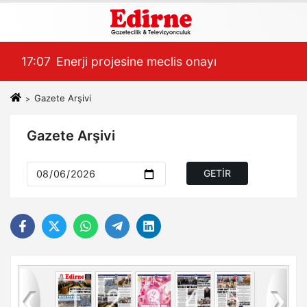
17:07
Enerji projesine meclis onayı
16:
Gazete Arşivi
Gazete Arşivi
8
1
2
3
4
5
6