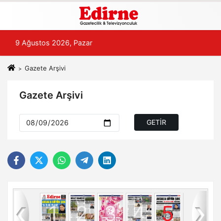
9 Ağustos 2026, Pazar
Gazete Arşivi
Gazete Arşivi
8
1
2
3
4
5
6