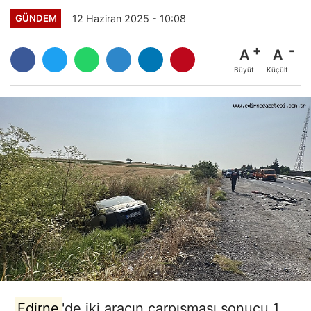
12 Haziran 2025 - 10:08
GÜNDEM
A
A
Büyüt
Küçült
Edirne
'de iki aracın çarpışması sonucu 1