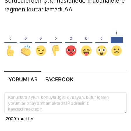
Sürücülerden Ç.K, hastanede müdahalelere
rağmen kurtarılamadı.AA
YORUMLAR
FACEBOOK