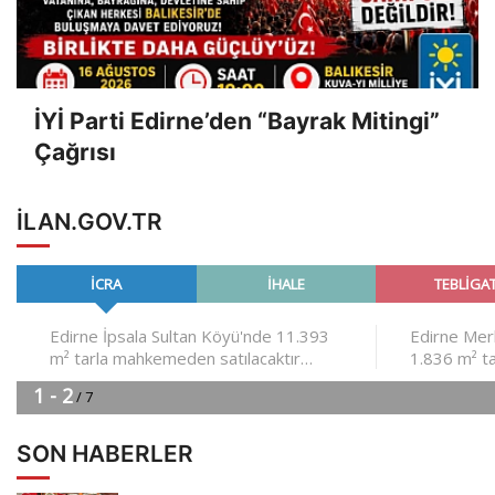
İYİ Parti Edirne’den “Bayrak Mitingi”
Çağrısı
ILAN.GOV.TR
SON HABERLER