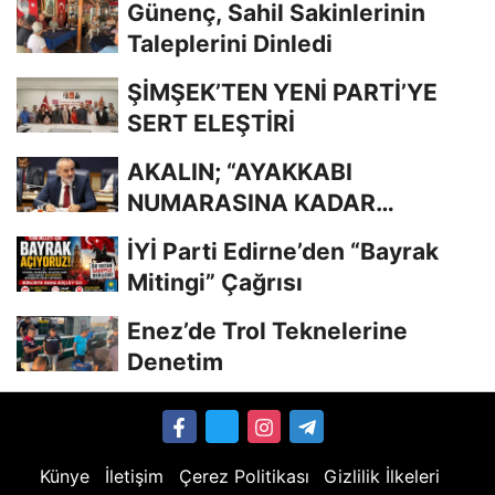
Günenç, Sahil Sakinlerinin
Taleplerini Dinledi
ŞİMŞEK’TEN YENİ PARTİ’YE
SERT ELEŞTİRİ
AKALIN; “AYAKKABI
NUMARASINA KADAR
BİLİYORDUNUZ, ADRESİNİ Mİ
İYİ Parti Edirne’den “Bayrak
UNUTTUNUZ?”
Mitingi” Çağrısı
Enez’de Trol Teknelerine
Denetim
Künye
İletişim
Çerez Politikası
Gizlilik İlkeleri