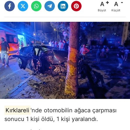
A
A
Büyüt
Küçült
Kırklareli
'nde otomobilin ağaca çarpması
sonucu 1 kişi öldü, 1 kişi yaralandı.