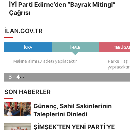
İYİ Parti Edirne’den “Bayrak Mitingi”
Çağrısı
ILAN.GOV.TR
SON HABERLER
Günenç, Sahil Sakinlerinin
Taleplerini Dinledi
ŞİMŞEK’TEN YENİ PARTİ’YE