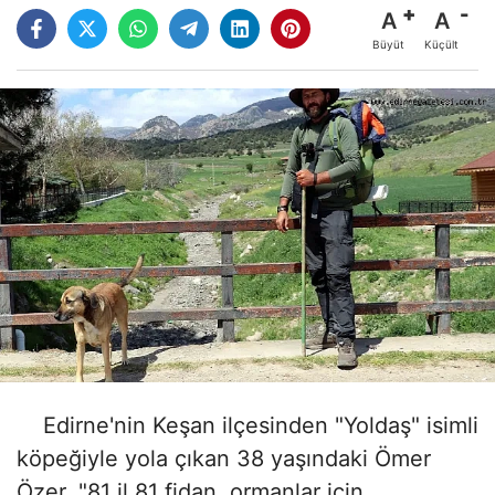
A
A
Büyüt
Küçült
Edirne'nin Keşan ilçesinden "Yoldaş" isimli
köpeğiyle yola çıkan 38 yaşındaki Ömer
Özer, "81 il 81 fidan, ormanlar için