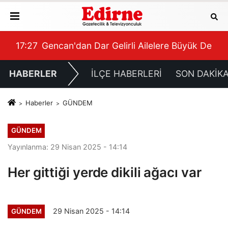
17:27
Gencan'dan Dar Gelirli Ailelere Büyük Deste
15:
HABERLER
İLÇE HABERLERİ
SON DAKİK
Haberler
GÜNDEM
GÜNDEM
Yayınlanma: 29 Nisan 2025 - 14:14
Her gittiği yerde dikili ağacı var
29 Nisan 2025 - 14:14
GÜNDEM