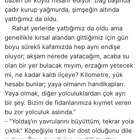
bazen bir köylü misafir ediyor. Dağ başında
çadır kurup yağmurda, şimşeğin altında
yattığımız da oldu.
Rahat yerlerde yattığımız da oldu ama
genellikle kırsal alandan gittiğimiz için gün
boyu sürekli kafamızda hep aynı endişe
oluyor; akşam nerede yatacağım, acaba su
olan bir yer bulacak mıyım, erzağım yetecek
mi, ne kadar kaldı ilçeye? Kilometre, yük
hesabı bunlar; yaya olmanın handikapları.
Yaya olmak, diğer yolculuklardan çok ayrı
bir şey. Bizim de fidanlarımıza kıymet veren
bu zor yolculuk aslında."
- "Yoldaş'ın yavrularını büyüttüm, tekrar yola
çıktık" Köpeğiyle tam bir dost olduğunu dile