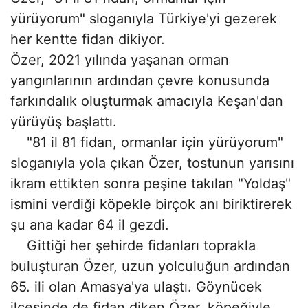
yürüyorum" sloganıyla Türkiye'yi gezerek
her kentte fidan dikiyor.
Özer, 2021 yılında yaşanan orman
yangınlarının ardından çevre konusunda
farkındalık oluşturmak amacıyla Keşan'dan
yürüyüş başlattı.
"81 il 81 fidan, ormanlar için yürüyorum"
sloganıyla yola çıkan Özer, tostunun yarısını
ikram ettikten sonra peşine takılan "Yoldaş"
ismini verdiği köpekle birçok anı biriktirerek
şu ana kadar 64 il gezdi.
Gittiği her şehirde fidanları toprakla
buluşturan Özer, uzun yolculuğun ardından
65. ili olan Amasya'ya ulaştı. Göynücek
ilçesinde de fidan diken Özer, köpeğiyle