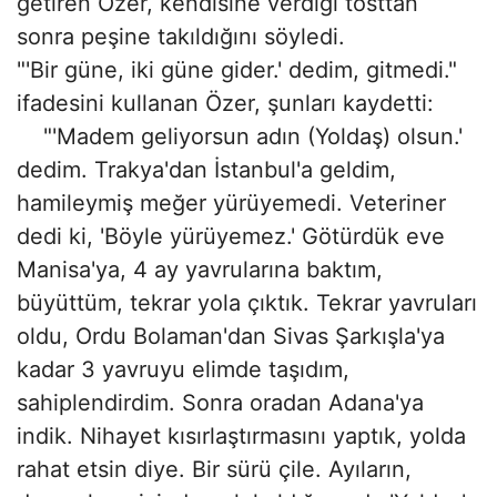
getiren Özer, kendisine verdiği tosttan
sonra peşine takıldığını söyledi.
"'Bir güne, iki güne gider.' dedim, gitmedi."
ifadesini kullanan Özer, şunları kaydetti:
"'Madem geliyorsun adın (Yoldaş) olsun.'
dedim. Trakya'dan İstanbul'a geldim,
hamileymiş meğer yürüyemedi. Veteriner
dedi ki, 'Böyle yürüyemez.' Götürdük eve
Manisa'ya, 4 ay yavrularına baktım,
büyüttüm, tekrar yola çıktık. Tekrar yavruları
oldu, Ordu Bolaman'dan Sivas Şarkışla'ya
kadar 3 yavruyu elimde taşıdım,
sahiplendirdim. Sonra oradan Adana'ya
indik. Nihayet kısırlaştırmasını yaptık, yolda
rahat etsin diye. Bir sürü çile. Ayıların,