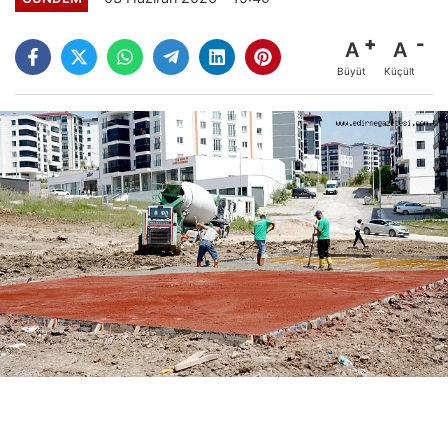
A
A
Büyüt
Küçült