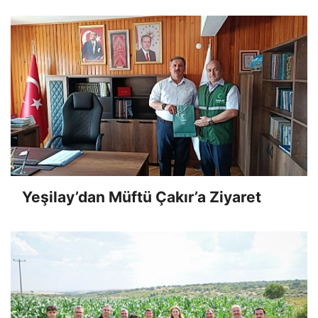
Yeşilay’dan Müftü Çakır’a Ziyaret