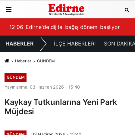
or
11:59
Yeşilay’dan Müftü Çakır’a Ziyaret
11:
HABERLER
İLÇE HABERLERİ
SON DAKİK
Haberler
GÜNDEM
GÜNDEM
Yayınlanma: 03 Haziran 2026 - 15:40
Kaykay Tutkunlarına Yeni Park
Müjdesi
03 Haziran 2026 - 15:40
GÜNDEM