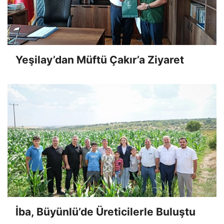
Yeşilay’dan Müftü Çakır’a Ziyaret
İba, Büyünlü’de Üreticilerle Buluştu