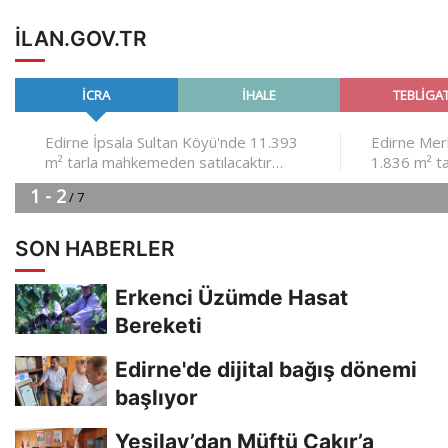
ILAN.GOV.TR
SON HABERLER
Erkenci Üzümde Hasat
Bereketi
Edirne'de dijital bağış dönemi
başlıyor
Yeşilay’dan Müftü Çakır’a