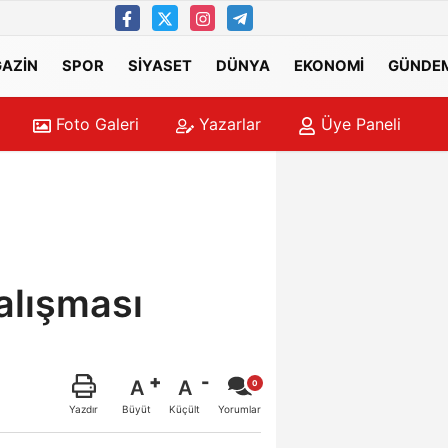
AZİN
SPOR
SİYASET
DÜNYA
EKONOMİ
GÜNDE
Foto Galeri
Yazarlar
Üye Paneli
alışması
A
A
Büyüt
Küçült
Yazdır
Yorumlar