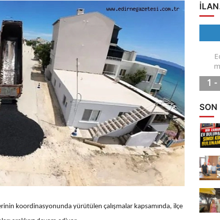
ILAN
SON
lerinin koordinasyonunda yürütülen çalışmalar kapsamında, ilçe