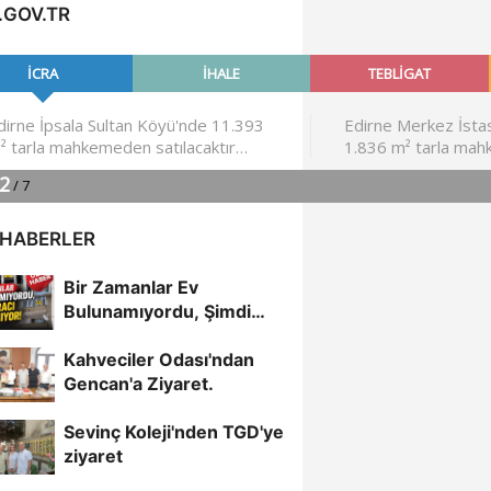
.GOV.TR
 HABERLER
Bir Zamanlar Ev
Bulunamıyordu, Şimdi
Kiracı Bulunamıyor
Kahveciler Odası'ndan
Gencan'a Ziyaret.
Sevinç Koleji'nden TGD'ye
ziyaret