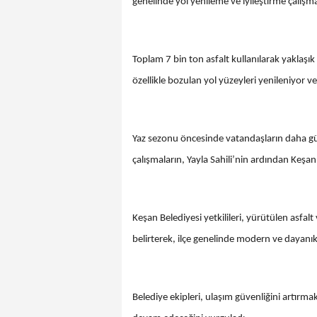
genelinde yol yenileme ve iyileştirme çalışma
Toplam 7 bin ton asfalt kullanılarak yaklaşık
özellikle bozulan yol yüzeyleri yenileniyor ve
Yaz sezonu öncesinde vatandaşların daha güv
çalışmaların, Yayla Sahili’nin ardından Keşan
Keşan Belediyesi yetkilileri, yürütülen asfal
belirterek, ilçe genelinde modern ve dayanıklı
Belediye ekipleri, ulaşım güvenliğini artırma