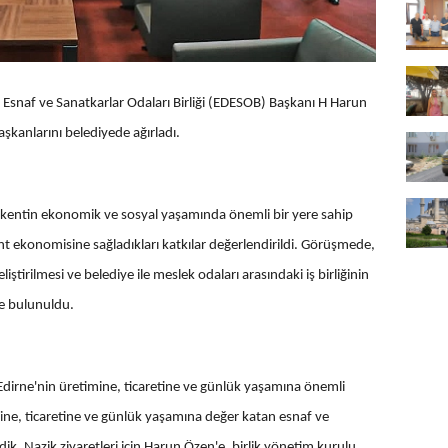
 Esnaf ve Sanatkarlar Odaları Birliği (EDESOB) Başkanı H Harun
aşkanlarını belediyede ağırladı.
, kentin ekonomik ve sosyal yaşamında önemli bir yere sahip
ent ekonomisine sağladıkları katkılar değerlendirildi. Görüşmede,
liştirilmesi ve belediye ile meslek odaları arasındaki iş birliğinin
de bulunuldu.
 Edirne'nin üretimine, ticaretine ve günlük yaşamına önemli
imine, ticaretine ve günlük yaşamına değer katan esnaf ve
ldik. Nazik ziyaretleri için Harun Özen'e, birlik yönetim kurulu