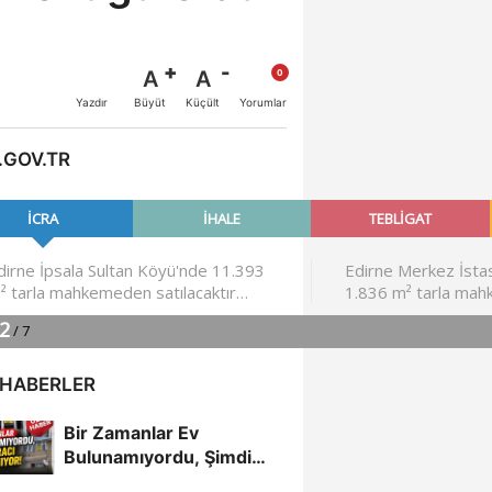
A
A
Büyüt
Küçült
Yazdır
Yorumlar
.GOV.TR
 HABERLER
Bir Zamanlar Ev
Bulunamıyordu, Şimdi
Kiracı Bulunamıyor