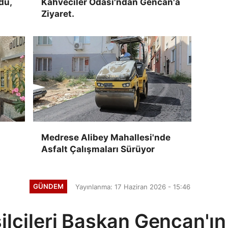
du,
Kahveciler Odası'ndan Gencan'a
Ziyaret.
Medrese Alibey Mahallesi'nde
Asfalt Çalışmaları Sürüyor
GÜNDEM
Yayınlanma: 17 Haziran 2026 - 15:46
ilcileri Başkan Gencan'ı