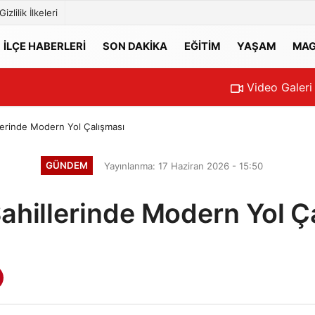
Gizlilik İlkeleri
İLÇE HABERLERİ
SON DAKİKA
EĞİTİM
YAŞAM
MAG
Video Galeri
lerinde Modern Yol Çalışması
GÜNDEM
Yayınlanma: 17 Haziran 2026 - 15:50
ahillerinde Modern Yol Ç