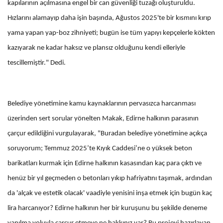
kapılarının açılmasına engel bir can güvenliği tuzağı oluşturuldu.
Hızlarını alamayıp daha işin başında, Ağustos 2025'te bir kısmını kırıp
yama yapan yap-boz zihniyeti; bugün ise tüm yapıyı kepçelerle kökten
kazıyarak ne kadar haksız ve plansız olduğunu kendi elleriyle
tescillemiştir." Dedi.
Belediye yönetimine kamu kaynaklarının pervasızca harcanması
üzerinden sert sorular yönelten Makak, Edirne halkının parasının
çarçur edildiğini vurgulayarak, "Buradan belediye yönetimine açıkça
soruyorum; Temmuz 2025’te Kıyık Caddesi’ne o yüksek beton
barikatları kurmak için Edirne halkının kasasından kaç para çıktı ve
henüz bir yıl geçmeden o betonları yıkıp hafriyatını taşımak, ardından
da 'alçak ve estetik olacak' vaadiyle yenisini inşa etmek için bugün kaç
lira harcanıyor? Edirne halkının her bir kuruşunu bu şekilde deneme