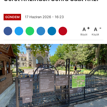
17 Haziran 2026 - 16:23
GÜNDEM
A
A
Büyüt
Küçült