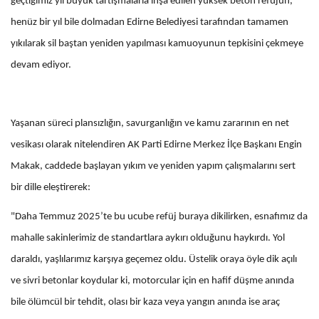
geçtiğimiz yıl büyük tartışmalarla inşa edilen yüksek beton refüjün,
henüz bir yıl bile dolmadan Edirne Belediyesi tarafından tamamen
yıkılarak sil baştan yeniden yapılması kamuoyunun tepkisini çekmeye
devam ediyor.
Yaşanan süreci plansızlığın, savurganlığın ve kamu zararının en net
vesikası olarak nitelendiren AK Parti Edirne Merkez İlçe Başkanı Engin
Makak, caddede başlayan yıkım ve yeniden yapım çalışmalarını sert
bir dille eleştirerek:
"Daha Temmuz 2025’te bu ucube refüj buraya dikilirken, esnafımız da
mahalle sakinlerimiz de standartlara aykırı olduğunu haykırdı. Yol
daraldı, yaşlılarımız karşıya geçemez oldu. Üstelik oraya öyle dik açılı
ve sivri betonlar koydular ki, motorcular için en hafif düşme anında
bile ölümcül bir tehdit, olası bir kaza veya yangın anında ise araç