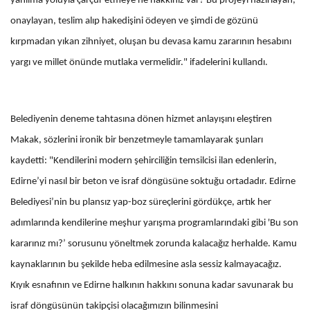
yanılma yoluyla çarçur etmeye ne hakkınız var? Bu projeyi hazırlayan,
onaylayan, teslim alıp hakedişini ödeyen ve şimdi de gözünü
kırpmadan yıkan zihniyet, oluşan bu devasa kamu zararının hesabını
yargı ve millet önünde mutlaka vermelidir." ifadelerini kullandı.
Belediyenin deneme tahtasına dönen hizmet anlayışını eleştiren
Makak, sözlerini ironik bir benzetmeyle tamamlayarak şunları
kaydetti: "Kendilerini modern şehirciliğin temsilcisi ilan edenlerin,
Edirne’yi nasıl bir beton ve israf döngüsüne soktuğu ortadadır. Edirne
Belediyesi’nin bu plansız yap-boz süreçlerini gördükçe, artık her
adımlarında kendilerine meşhur yarışma programlarındaki gibi 'Bu son
kararınız mı?’ sorusunu yöneltmek zorunda kalacağız herhalde. Kamu
kaynaklarının bu şekilde heba edilmesine asla sessiz kalmayacağız.
Kıyık esnafının ve Edirne halkının hakkını sonuna kadar savunarak bu
israf döngüsünün takipçisi olacağımızın bilinmesini