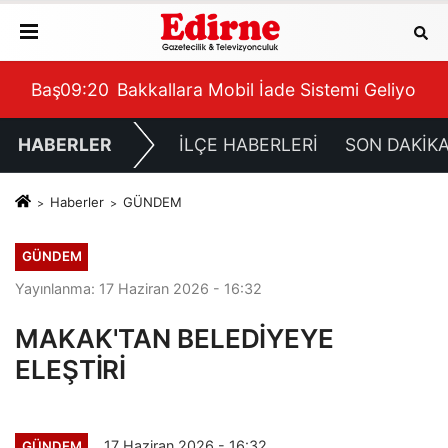
Başlıyor
09:20
Bakkallara Mobil İade Sistemi Geliyor -
09:
HABERLER
İLÇE HABERLERİ
SON DAKİK
Haberler
GÜNDEM
GÜNDEM
Yayınlanma: 17 Haziran 2026 - 16:32
MAKAK'TAN BELEDİYEYE
ELEŞTİRİ
17 Haziran 2026 - 16:32
GÜNDEM