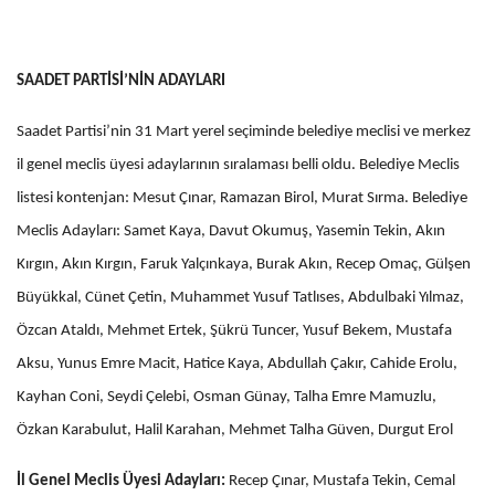
SAADET PARTİSİ’NİN ADAYLARI
Saadet Partisi’nin 31 Mart yerel seçiminde belediye meclisi ve merkez
il genel meclis üyesi adaylarının sıralaması belli oldu. Belediye Meclis
listesi kontenjan: Mesut Çınar, Ramazan Birol, Murat Sırma. Belediye
Meclis Adayları: Samet Kaya, Davut Okumuş, Yasemin Tekin, Akın
Kırgın, Akın Kırgın, Faruk Yalçınkaya, Burak Akın, Recep Omaç, Gülşen
Büyükkal, Cünet Çetin, Muhammet Yusuf Tatlıses, Abdulbaki Yılmaz,
Özcan Ataldı, Mehmet Ertek, Şükrü Tuncer, Yusuf Bekem, Mustafa
Aksu, Yunus Emre Macit, Hatice Kaya, Abdullah Çakır, Cahide Erolu,
Kayhan Coni, Seydi Çelebi, Osman Günay, Talha Emre Mamuzlu,
Özkan Karabulut, Halil Karahan, Mehmet Talha Güven, Durgut Erol
İl Genel Meclis Üyesi Adayları:
Recep Çınar, Mustafa Tekin, Cemal