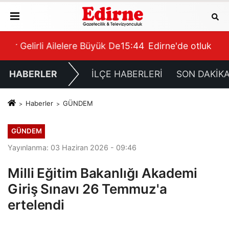
k Destek
15:44
Edirne'de otluk alanda çıkan yangın söndür
15:
HABERLER
İLÇE HABERLERİ
SON DAKİK
Haberler
GÜNDEM
GÜNDEM
Yayınlanma: 03 Haziran 2026 - 09:46
Milli Eğitim Bakanlığı Akademi
Giriş Sınavı 26 Temmuz'a
ertelendi