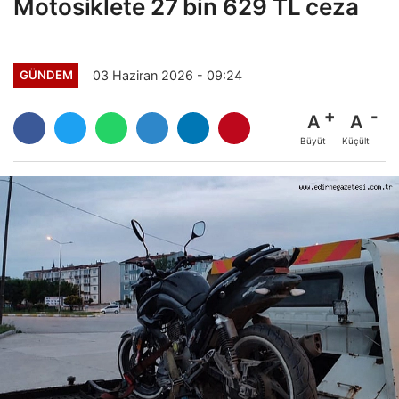
Motosiklete 27 bin 629 TL ceza
03 Haziran 2026 - 09:24
GÜNDEM
A
A
Büyüt
Küçült