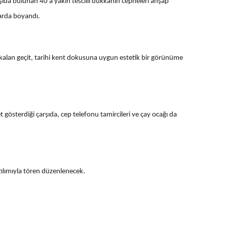
şıda bulunan 40'a yakın tescilli dükkanın cepheleri ahşap
larda boyandı.
kalan geçit, tarihi kent dokusuna uygun estetik bir görünüme
et gösterdiği çarşıda, cep telefonu tamircileri ve çay ocağı da
atılımıyla tören düzenlenecek.