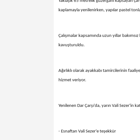
Yaklaşık 65 metrelik güzergahı kapsayan çar
kaplamayla yenilenirken, yapılar pastel ton
Çalışmalar kapsamında uzun yıllar bakımsız 
kavuşturuldu.
Ağırlıklı olarak ayakkabı tamircilerinin faaliy
hizmet veriyor.
Yenilenen Dar Çarşı'da, yarın Vali Sezer'in k
- Esnaftan Vali Sezer'e teşekkür