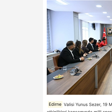
Edirne
Valisi Yunus Sezer, 19 
etkinlikleri kapsamında milli spor