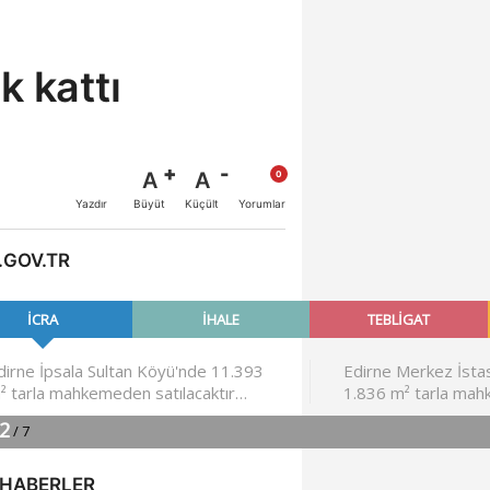
k kattı
A
A
Büyüt
Küçült
Yazdır
Yorumlar
.GOV.TR
 HABERLER