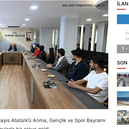
ILAN
SON
Mayıs Atatürk’ü Anma, Gençlik ve Spor Bayramı
cularla bir araya geldi.