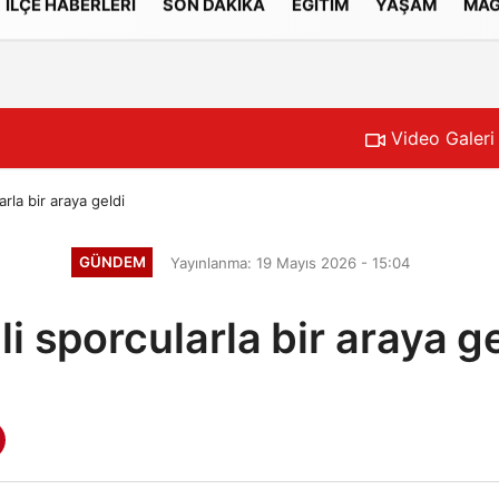
İLÇE HABERLERİ
SON DAKİKA
EĞİTİM
YAŞAM
MAG
Gizlilik İlkeleri
Video Galeri
arla bir araya geldi
GÜNDEM
Yayınlanma: 19 Mayıs 2026 - 15:04
li sporcularla bir araya g