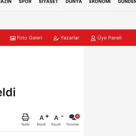
AZİN
SPOR
SİYASET
DÜNYA
EKONOMİ
GÜNDE
Foto Galeri
Yazarlar
Üye Paneli
eldi
A
A
Büyüt
Küçült
Yazdır
Yorumlar