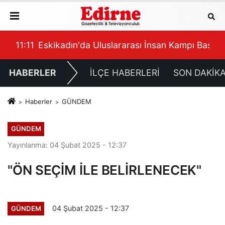
 Tepki Gösterdi
11:11
Eskikadın'da Uluslararası İnsan Kampı Başlıy
11:
HABERLER
İLÇE HABERLERİ
SON DAKİK
Haberler
GÜNDEM
GÜNDEM
Yayınlanma: 04 Şubat 2025 - 12:37
"ÖN SEÇİM İLE BELİRLENECEK"
04 Şubat 2025 - 12:37
GÜNDEM