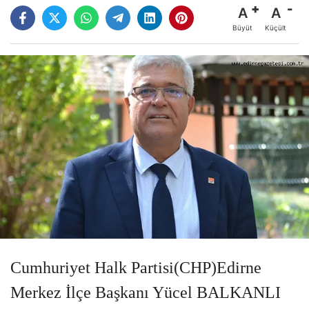
A
A
Büyüt
Küçült
Cumhuriyet Halk Partisi(CHP)Edirne
Merkez İlçe Başkanı Yücel BALKANLI