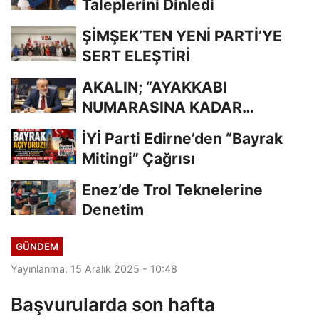
Taleplerini Dinledi
ŞİMŞEK’TEN YENİ PARTİ’YE
SERT ELEŞTİRİ
AKALIN; “AYAKKABI
NUMARASINA KADAR
BİLİYORDUNUZ, ADRESİNİ Mİ
İYİ Parti Edirne’den “Bayrak
UNUTTUNUZ?”
Mitingi” Çağrısı
Enez’de Trol Teknelerine
Denetim
GÜNDEM
Yayınlanma: 15 Aralık 2025 - 10:48
Başvurularda son hafta