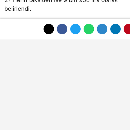
2+1'lerin taksitleri ise 9 bin 938 lira olarak
belirlendi.
İstanbul'da ise 1+1 konutlar 1 milyon 950 bin
lira, 65 metrekarelik 2+1'ler 2 milyon 450
bin lira, 80 metrekarelik 2+1'ler de 2 milyon
950 bin liradan satışa sunulacak. İstanbul'da
1+1 konutların taksitleri 7 bin 313 lira, 65
metrekarelik 2+1'lerin taksitleri 9 bin 188
lira, 80 metrekarelik 2+1'lerin taksitleri ise 11
bin 63 lira olarak belirlendi.
Hak sahiplerinin yüzde 5'ini şehit aileleri ve
gaziler, yüzde 5'ini engelliler, yüzde 20'sini
emekliler, yüzde 10'unu 3 ve daha fazla
çocuğa sahip aileler, yüzde 20'sini 18-30