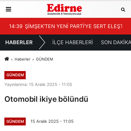
 Dinledi
14:39
ŞİMŞEK’TEN YENİ PARTİ’YE SERT ELEŞTİRİ
14:
HABERLER
İLÇE HABERLERİ
SON DAKİK
Haberler
GÜNDEM
GÜNDEM
Yayınlanma: 15 Aralık 2025 - 11:05
Otomobil ikiye bölündü
15 Aralık 2025 - 11:05
GÜNDEM