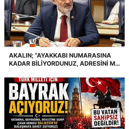
AKALIN; “AYAKKABI NUMARASINA
KADAR BİLİYORDUNUZ, ADRESİNİ Mİ
UNUTTUNUZ?”