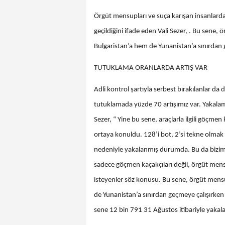
Örgüt mensupları ve suça karışan insanlarda
geçildiğini ifade eden Vali Sezer, . Bu sene,
Bulgaristan’a hem de Yunanistan’a sınırdan g
TUTUKLAMA ORANLARDA ARTIŞ VAR
Adli kontrol şartıyla serbest bırakılanlar da
tutuklamada yüzde 70 artışımız var. Yakalama
Sezer, “ Yine bu sene, araçlarla ilgili göçmen 
ortaya konuldu. 128’i bot, 2’si tekne olma
nedeniyle yakalanmış durumda. Bu da bizim 
sadece göçmen kaçakçıları değil, örgüt mens
isteyenler söz konusu. Bu sene, örgüt mensu
de Yunanistan’a sınırdan geçmeye çalışırken
sene 12 bin 791 31 Ağustos itibariyle yakala