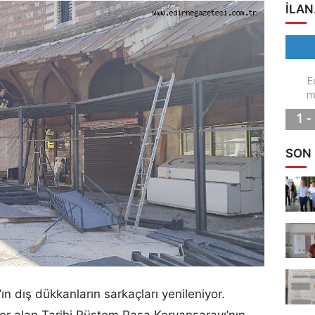
ILAN
SON
n dış dükkanların sarkaçları yenileniyor.
 yer alan Tarihi Rüstem Paşa Kervansarayı’nın