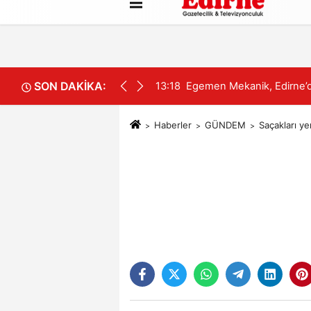
Künye
İletişim
Çerez Politikası
SON DAKİKA:
ğını Genişletiyor
13:01
“Param Yok” Dedi, Elindeki
Haberler
GÜNDEM
Saçakları ye