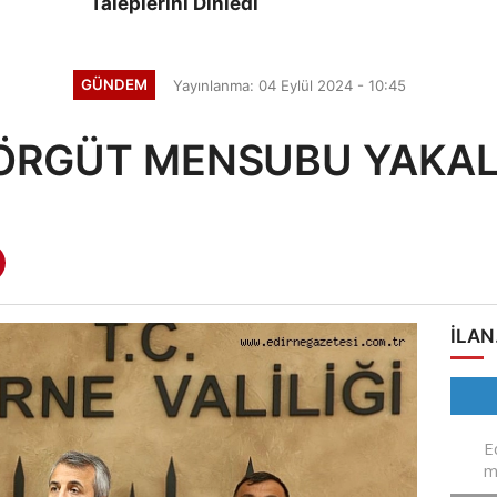
Taleplerini Dinledi
GÜNDEM
Yayınlanma: 04 Eylül 2024 - 10:45
 ÖRGÜT MENSUBU YAKAL
ILAN