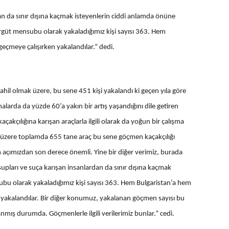
n da sınır dışına kaçmak isteyenlerin ciddi anlamda önüne
 örgüt mensubu olarak yakaladığımız kişi sayısı 363. Hem
eçmeye çalışırken yakalandılar.” dedi.
 dahil olmak üzere, bu sene 451 kişi yakalandı ki geçen yıla göre
larda da yüzde 60’a yakın bir artış yaşandığını dile getiren
kaçakçılığına karışan araçlarla ilgili olarak da yoğun bir çalışma
k üzere toplamda 655 tane araç bu sene göçmen kaçakçılığı
açımızdan son derece önemli. Yine bir diğer verimiz, burada
upları ve suça karışan insanlardan da sınır dışına kaçmak
bu olarak yakaladığımız kişi sayısı 363. Hem Bulgaristan’a hem
 yakalandılar. Bir diğer konumuz, yakalanan göçmen sayısı bu
nmış durumda. Göçmenlerle ilgili verilerimiz bunlar
.” cedi.