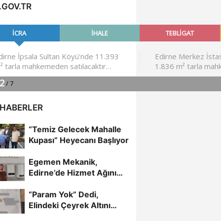
.GOV.TR
 HABERLER
“Temiz Gelecek Mahalle
Kupası” Heyecanı Başlıyor
Egemen Mekanik,
Edirne’de Hizmet Ağını
Genişletiyor
“Param Yok” Dedi,
Elindeki Çeyrek Altını
Bağışladı