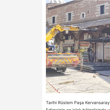
Tarihi Rüstem Paşa Kervansaray’ı
Edirne’nin en işlek bölgelisinde