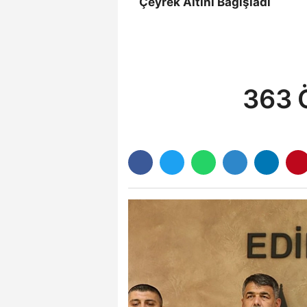
Çeyrek Altını Bağışladı
363