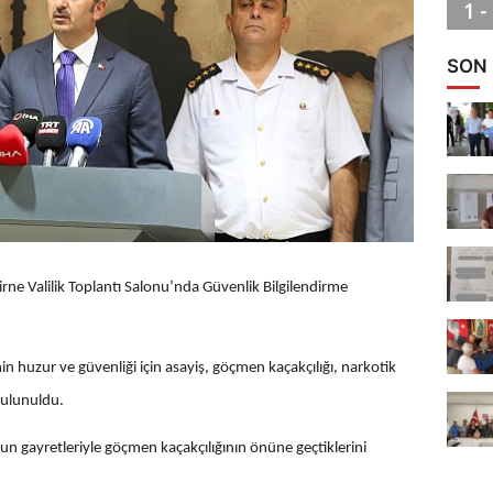
SON
irne Valilik Toplantı Salonu’nda Güvenlik Bilgilendirme
nin huzur ve güvenliği için asayiş, göçmen kaçakçılığı, narkotik
 bulunuldu.
ğun gayretleriyle göçmen kaçakçılığının önüne geçtiklerini