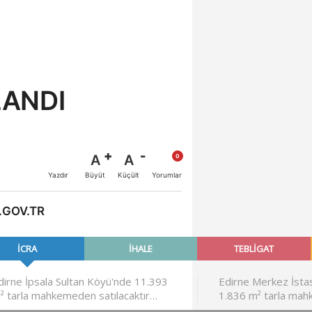
ANDI
A
A
Büyüt
Küçült
Yazdır
Yorumlar
.GOV.TR