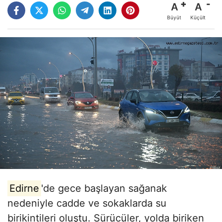
A
A
Büyüt
Küçült
Edirne
'de gece başlayan sağanak
nedeniyle cadde ve sokaklarda su
birikintileri oluştu. Sürücüler, yolda biriken