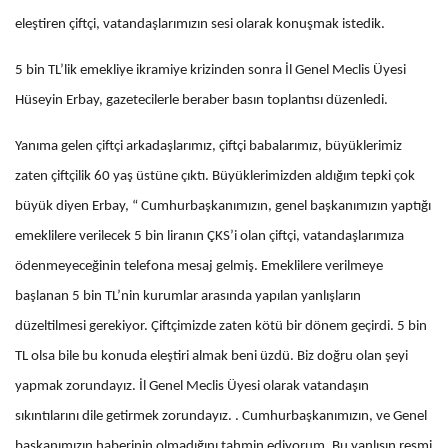
eleştiren çiftçi, vatandaşlarımızın sesi olarak konuşmak istedik.
5 bin TL’lik emekliye ikramiye krizinden sonra İl Genel Meclis Üyesi
Hüseyin Erbay, gazetecilerle beraber basın toplantısı düzenledi.
Yanıma gelen çiftçi arkadaşlarımız, çiftçi babalarımız, büyüklerimiz
zaten çiftçilik 60 yaş üstüne çıktı. Büyüklerimizden aldığım tepki çok
büyük diyen Erbay, “ Cumhurbaşkanımızın, genel başkanımızın yaptığı
emeklilere verilecek 5 bin liranın ÇKS’i olan çiftçi, vatandaşlarımıza
ödenmeyeceğinin telefona mesaj gelmiş. Emeklilere verilmeye
başlanan 5 bin TL’nin kurumlar arasında yapılan yanlışların
düzeltilmesi gerekiyor. Çiftçimizde zaten kötü bir dönem geçirdi. 5 bin
TL olsa bile bu konuda eleştiri almak beni üzdü. Biz doğru olan şeyi
yapmak zorundayız. İl Genel Meclis Üyesi olarak vatandaşın
sıkıntılarını dile getirmek zorundayız. . Cumhurbaşkanımızın, ve Genel
başkanımızın haberinin olmadığını tahmin ediyorum. Bu yanlışın resmi