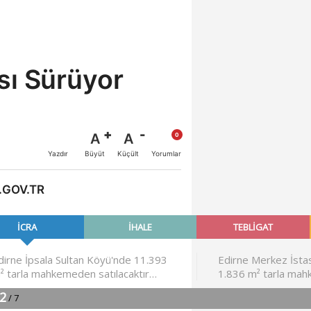
sı Sürüyor
A
A
Büyüt
Küçült
Yazdır
Yorumlar
.GOV.TR