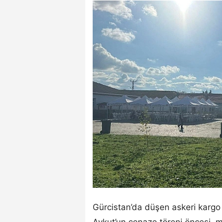
Gürcistan’da düşen askeri kargo
Aykut’un cenaze töreni öncesi, me