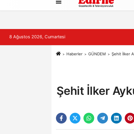
Künye
İletişim
Çerez Politikası
8 Ağustos 2026, Cumartesi
Haberler
GÜNDEM
Şehit İlker 
Şehit İlker Ay