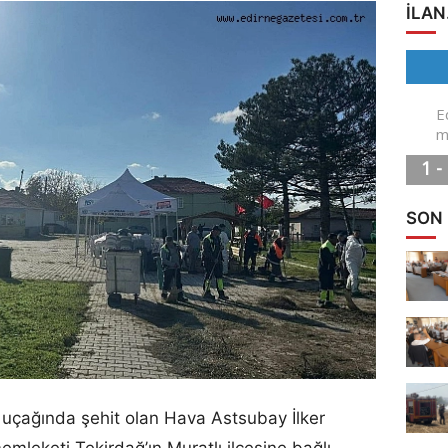
ILAN
SON
 uçağında şehit olan Hava Astsubay İlker
mleketi Tekirdağ’ın Muratlı ilçesine bağlı