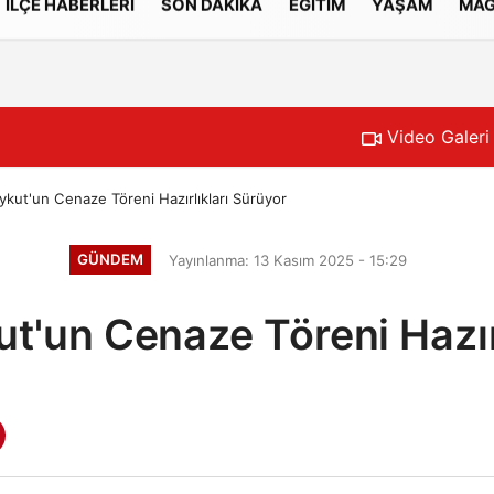
İLÇE HABERLERİ
SON DAKİKA
EĞİTİM
YAŞAM
MAG
Gizlilik İlkeleri
Video Galeri
Aykut'un Cenaze Töreni Hazırlıkları Sürüyor
GÜNDEM
Yayınlanma: 13 Kasım 2025 - 15:29
kut'un Cenaze Töreni Hazır