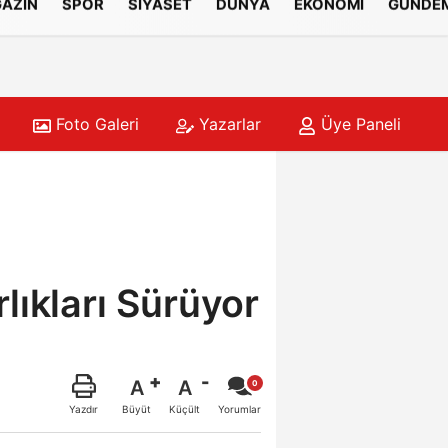
AZİN
SPOR
SİYASET
DÜNYA
EKONOMİ
GÜNDE
Foto Galeri
Yazarlar
Üye Paneli
lıkları Sürüyor
A
A
Büyüt
Küçült
Yazdır
Yorumlar