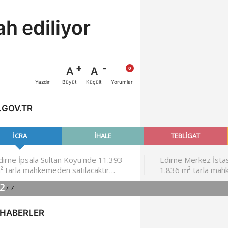
ah ediliyor
A
A
Büyüt
Küçült
Yazdır
Yorumlar
.GOV.TR
 HABERLER