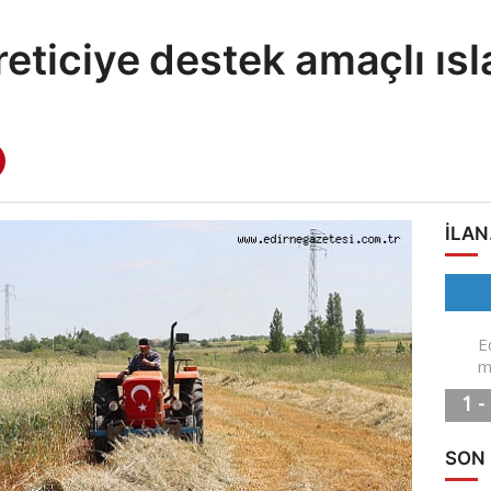
eticiye destek amaçlı ısl
ILAN
SON