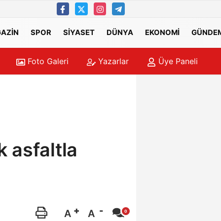
AZİN
SPOR
SİYASET
DÜNYA
EKONOMİ
GÜNDE
Foto Galeri
Yazarlar
Üye Paneli
URBETÇİ MESAİSİ
15:33
Zincir
 asfaltla
A
A