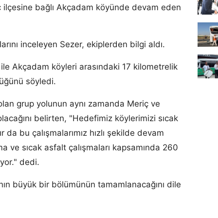
iç ilçesine bağlı Akçadam köyünde devam eden
larını inceleyen Sezer, ekiplerden bilgi aldı.
ile Akçadam köyleri arasındaki 17 kilometrelik
düğünü söyledi.
ı olan grup yolunun aynı zamanda Meriç ve
olacağını belirten, "Hedefimiz köylerimizi sıcak
dır da bu çalışmalarımız hızlı şekilde devam
lama ve sıcak asfalt çalışmaları kapsamında 260
yor." dedi.
rının büyük bir bölümünün tamamlanacağını dile