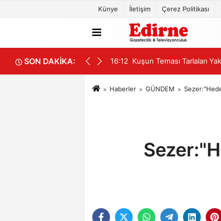
Künye
İletişim
Çerez Politikası
SON DAKİKA:
16:12
Kuşun Teması Tarlaları Yak
Haberler
GÜNDEM
Sezer:"Hedef
Sezer:"H