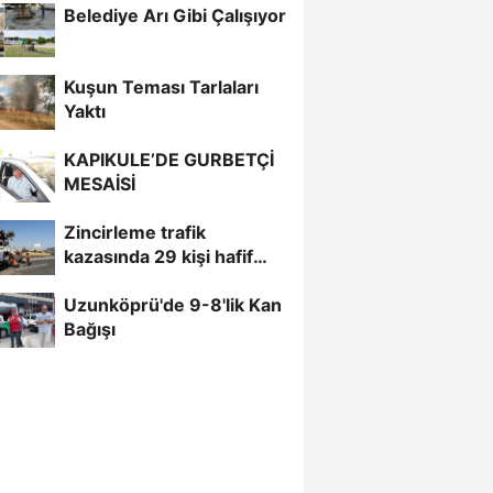
Belediye Arı Gibi Çalışıyor
Kuşun Teması Tarlaları
Yaktı
KAPIKULE’DE GURBETÇİ
MESAİSİ
Zincirleme trafik
kazasında 29 kişi hafif
yaralandı
Uzunköprü'de 9-8'lik Kan
Bağışı