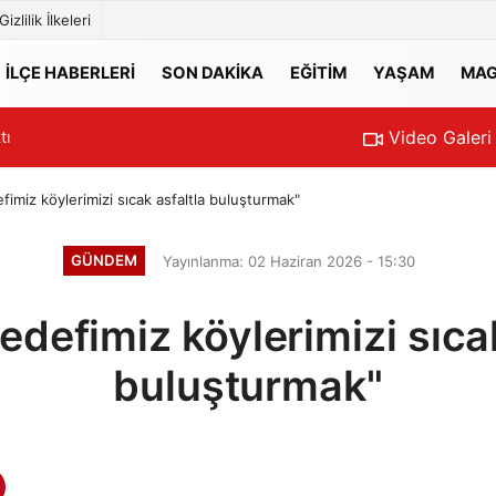
Gizlilik İlkeleri
İLÇE HABERLERİ
SON DAKİKA
EĞİTİM
YAŞAM
MAG
Video Galeri
tı
15:34
KAPIKULE’DE G
imiz köylerimizi sıcak asfaltla buluşturmak"
GÜNDEM
Yayınlanma: 02 Haziran 2026 - 15:30
edefimiz köylerimizi sıcak
buluşturmak"