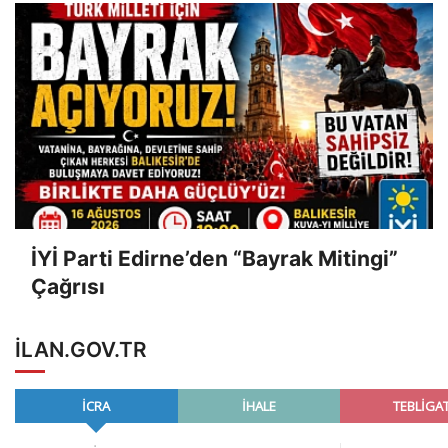
İYİ Parti Edirne’den “Bayrak Mitingi”
Çağrısı
ILAN.GOV.TR