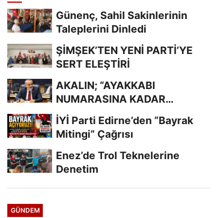
Günenç, Sahil Sakinlerinin
Taleplerini Dinledi
ŞİMŞEK’TEN YENİ PARTİ’YE
SERT ELEŞTİRİ
AKALIN; “AYAKKABI
NUMARASINA KADAR
BİLİYORDUNUZ, ADRESİNİ Mİ
İYİ Parti Edirne’den “Bayrak
UNUTTUNUZ?”
Mitingi” Çağrısı
Enez’de Trol Teknelerine
Denetim
GÜNDEM