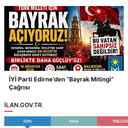
UNUTTUNUZ?”
İYİ Parti Edirne’den “Bayrak Mitingi”
Çağrısı
ILAN.GOV.TR