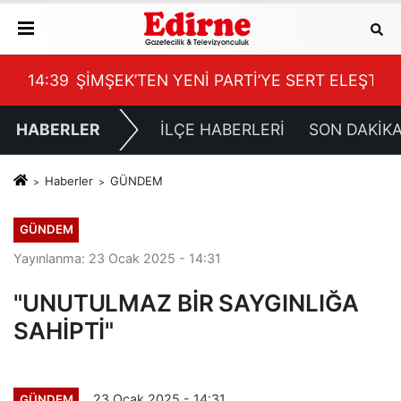
LEŞTİRİ
14:15
AKALIN; “AYAKKABI NUMARASINA KADAR B
14:
HABERLER
İLÇE HABERLERİ
SON DAKİK
Haberler
GÜNDEM
GÜNDEM
Yayınlanma: 23 Ocak 2025 - 14:31
"UNUTULMAZ BİR SAYGINLIĞA
SAHİPTİ"
23 Ocak 2025 - 14:31
GÜNDEM