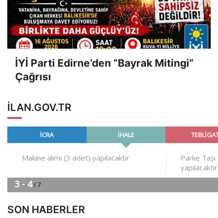
İYİ Parti Edirne’den “Bayrak Mitingi”
Çağrısı
ILAN.GOV.TR
SON HABERLER