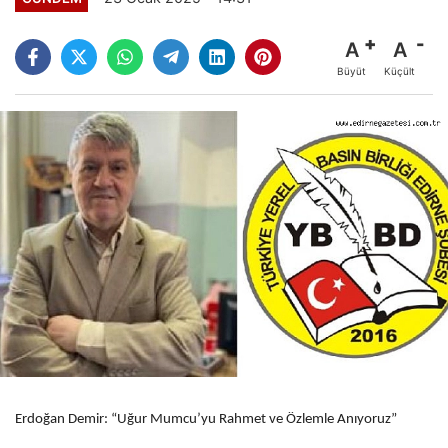
A
A
Büyüt
Küçült
Erdoğan Demir: “Uğur Mumcu’yu Rahmet ve Özlemle Anıyoruz”