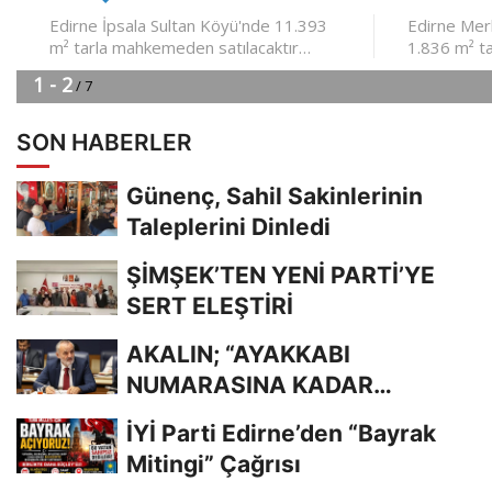
SON HABERLER
Günenç, Sahil Sakinlerinin
Taleplerini Dinledi
ŞİMŞEK’TEN YENİ PARTİ’YE
SERT ELEŞTİRİ
AKALIN; “AYAKKABI
NUMARASINA KADAR
BİLİYORDUNUZ, ADRESİNİ Mİ
İYİ Parti Edirne’den “Bayrak
UNUTTUNUZ?”
Mitingi” Çağrısı