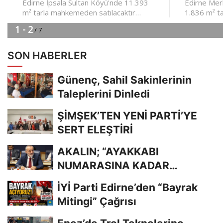
SON HABERLER
Günenç, Sahil Sakinlerinin
Taleplerini Dinledi
ŞİMŞEK’TEN YENİ PARTİ’YE
SERT ELEŞTİRİ
AKALIN; “AYAKKABI
NUMARASINA KADAR
BİLİYORDUNUZ, ADRESİNİ Mİ
İYİ Parti Edirne’den “Bayrak
UNUTTUNUZ?”
Mitingi” Çağrısı