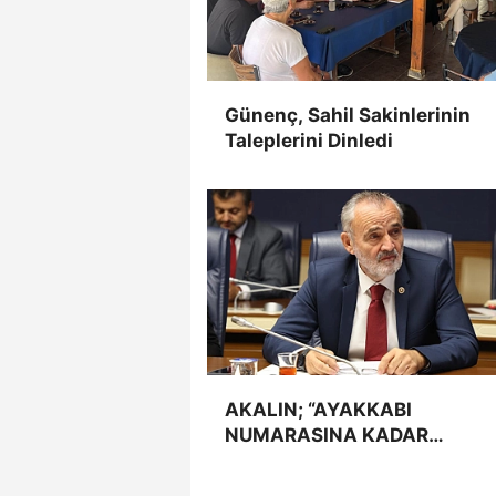
Günenç, Sahil Sakinlerinin
Taleplerini Dinledi
AKALIN; “AYAKKABI
NUMARASINA KADAR
BİLİYORDUNUZ, ADRESİNİ Mİ
UNUTTUNUZ?”