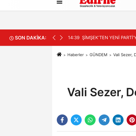
Künye
İletişim
Çerez Politikası
SON DAKİKA:
LEŞTİRİ
14:15
AKALIN; “AYAKKABI NUM
Haberler
GÜNDEM
Vali Sezer, 
Vali Sezer, 