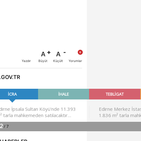
A
A
Büyüt
Küçült
Yazdır
Yorumlar
.GOV.TR