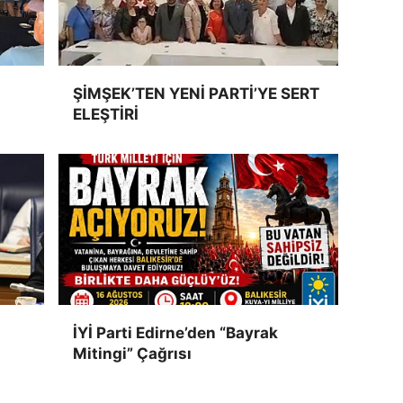
ŞİMŞEK’TEN YENİ PARTİ’YE SERT
ELEŞTİRİ
İYİ Parti Edirne’den “Bayrak
Mitingi” Çağrısı