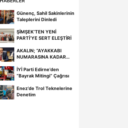
 HABERLER
Günenç, Sahil Sakinlerinin
Taleplerini Dinledi
ŞİMŞEK’TEN YENİ
PARTİ’YE SERT ELEŞTİRİ
AKALIN; “AYAKKABI
NUMARASINA KADAR
BİLİYORDUNUZ,
İYİ Parti Edirne’den
ADRESİNİ Mİ
“Bayrak Mitingi” Çağrısı
UNUTTUNUZ?”
Enez’de Trol Teknelerine
Denetim