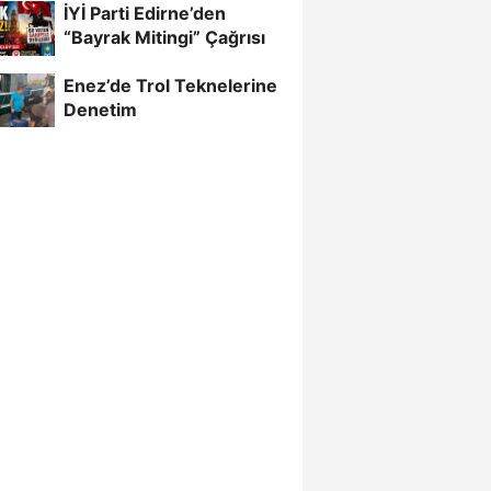
İYİ Parti Edirne’den
ADRESİNİ Mİ
“Bayrak Mitingi” Çağrısı
UNUTTUNUZ?”
Enez’de Trol Teknelerine
Denetim