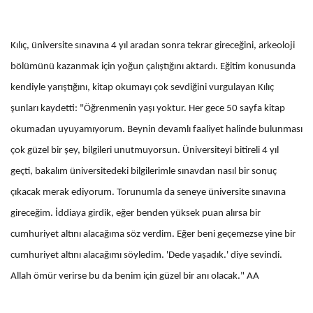
Kılıç, üniversite sınavına 4 yıl aradan sonra tekrar gireceğini, arkeoloji
bölümünü kazanmak için yoğun çalıştığını aktardı. Eğitim konusunda
kendiyle yarıştığını, kitap okumayı çok sevdiğini vurgulayan Kılıç
şunları kaydetti: "Öğrenmenin yaşı yoktur. Her gece 50 sayfa kitap
okumadan uyuyamıyorum. Beynin devamlı faaliyet halinde bulunması
çok güzel bir şey, bilgileri unutmuyorsun. Üniversiteyi bitireli 4 yıl
geçti, bakalım üniversitedeki bilgilerimle sınavdan nasıl bir sonuç
çıkacak merak ediyorum. Torunumla da seneye üniversite sınavına
gireceğim. İddiaya girdik, eğer benden yüksek puan alırsa bir
cumhuriyet altını alacağıma söz verdim. Eğer beni geçemezse yine bir
cumhuriyet altını alacağımı söyledim. 'Dede yaşadık.' diye sevindi.
Allah ömür verirse bu da benim için güzel bir anı olacak." AA