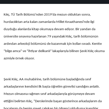
Kılıç, TÜ Tarih Bölümü'nden 2019'da mezun olduktan sonra,
hurdacılıktan arta kalan zamanlarda Millet Kıraathanesi'nde ilgi
duyduğu alanlarda kitap okumaya devam ediyor. Bir yandan da
üniversite sınavına hazırlanan 79 yaşındaki Kılıç, tarih bölümünün
ardından arkeoloji bölümünü de kazanmak için kolları sıvadı. Kentte
"bilge amca" ve "ihtiyar delikanlı" lakaplarıyla bilinen Şevki Kılıç okuma
azmiyle örnek oluyor.
Şevki Kılıç, AA muhabirine, tarih bölümüne başladığında sınıf
arkadaşlarının kendisini ilk başta öğretim görevlisi sandığını anlattı.
Mezun olmasına rağmen sınıf arkadaşlarıyla görüşmeye devam
ettiğini belirten Kılıç, "Derslerimde başarı gösterince arkadaşlarım da
hocalarım da benim gayet çalışkan bir öğrenci olduğuma inandılar.