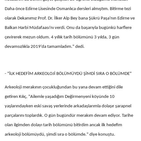
Daha önce Edirne Lisesinde Osmanlıca dersleri almıştım. Bitirme tezi
olarak Dekanımız Prof. Dr. İlker Alp Bey bana Şükrü Paşa'nın Edirne ve
Balkan Harbi Müdafaası'nı verdi. Onu da başarıyla bugünkü harflere
çevirerek mezun oldum. 4 yıllık tarih bölümünü 3 yılda, 3 gün
devamsızlıkla 2019'da tamamladım." dedi.
- "İLK HEDEFİM ARKEOLOJİ BÖLÜMÜYDÜ ŞİMDİ SIRA O BÖLÜMDE"
Arkeoloji merakının çocukluğundan bu yana devam ettiğini dile
getiren Kılıç, "Ailemle yaşadığım Değirmenyeni köyünde 10
yaşlarındayken eski savaş yerlerinde arkadaşlarımla dolaşır şarapnel
parçalarını toplardık. O gün bugündür merakım devam ediyor. Tarihe
olan ilgimden dolayı tarih bölümünü bitirdim ancak ilk hedefim
arkeoloji bölümüydü, şimdi sıra o bölümde." diye konuştu.