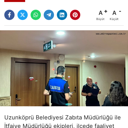
A
A
Büyüt
Küçült
Uzunköprü Belediyesi Zabıta Müdürlüğü ile
İtfaiye Müdürlüğü ekipleri, ilçede faaliyet