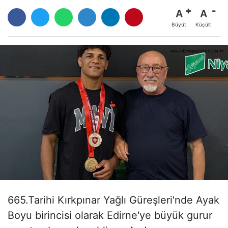
A
A
Büyüt
Küçült
665.Tarihi Kırkpınar Yağlı Güreşleri'nde Ayak
Boyu birincisi olarak Edirne'ye büyük gurur