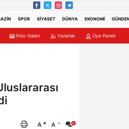
AZİN
SPOR
SİYASET
DÜNYA
EKONOMİ
GÜNDE
Foto Galeri
Yazarlar
Üye Paneli
 alanda çıkan yangın söndürüldü
15:43
Mecli
Uluslararası
di
A
A