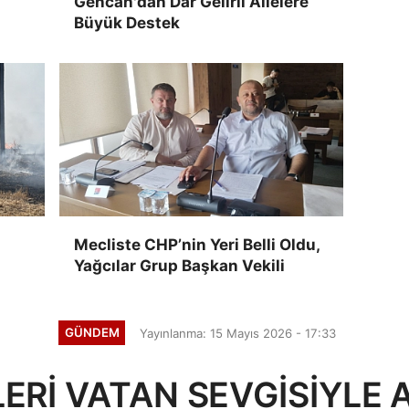
Gencan'dan Dar Gelirli Ailelere
Büyük Destek
Mecliste CHP’nin Yeri Belli Oldu,
Yağcılar Grup Başkan Vekili
GÜNDEM
Yayınlanma: 15 Mayıs 2026 - 17:33
ERİ VATAN SEVGİSİYLE 