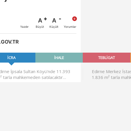
A
A
Büyüt
Küçült
Yazdır
Yorumlar
.GOV.TR
 HABERLER
İşte Yeni Komisyon
Üyeleri