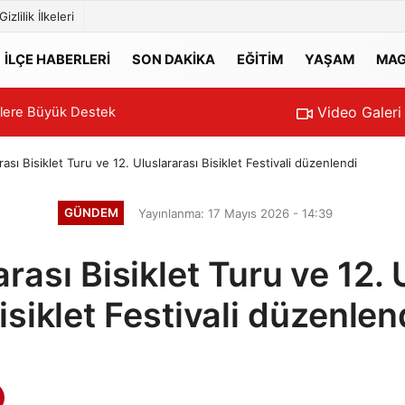
Gizlilik İlkeleri
İLÇE HABERLERİ
SON DAKİKA
EĞİTİM
YAŞAM
MAG
Video Galeri
lelere Büyük Destek
15:44
Edirne'de otluk
rası Bisiklet Turu ve 12. Uluslararası Bisiklet Festivali düzenlendi
GÜNDEM
Yayınlanma: 17 Mayıs 2026 - 14:39
arası Bisiklet Turu ve 12. 
isiklet Festivali düzenlen