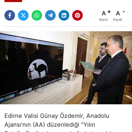
A
A
Büyüt
Küçült
Edirne Valisi Günay Özdemir, Anadolu
Ajansı'nın (AA) düzenlediği "Yılın