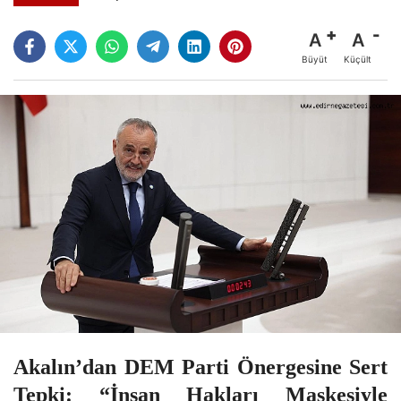
A
A
Büyüt
Küçült
Akalın’dan DEM Parti Önergesine Sert
Tepki: “İnsan Hakları Maskesiyle