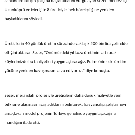
canlandırmak için çalışma başlattıklarını vurgulayan Sezer, merkez ilçe,
Uzunköprü ve Meriç’te 8 üreticiyle ipek böcekçiliğine yeniden
başladıklarını söyledi.
Üreticilerin 40 günlük üretim sürecinde yaklaşık 500 bin lira gelir elde
ettiğini aktaran Sezer, "Önümüzdeki yıl koza üretimini artırarak
köylerimizde bu faaliyetleri yaygınlaştıracağız. Edirne’nin eski üretim
gücüne yeniden kavuşmasını arzu ediyoruz." diye konuştu.
Sezer, mera ıslahı projesiyle üreticilerin daha düşük maliyetle yem
bitkisine ulaşmasını sağladıklarını belirterek, hayvancılığı geliştirmeyi
amaçlayan model projenin Türkiye genelinde yaygınlaşacağına
inandığını ifade etti.