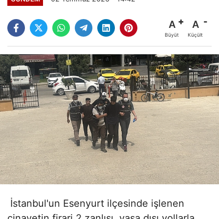
A
A
Büyüt
Küçült
İstanbul'un Esenyurt ilçesinde işlenen
cinayetin firari 2 zanlısı, yasa dışı yollarla