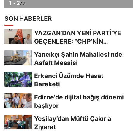
SON HABERLER
YAZGAN’DAN YENİ PARTİ’YE
GEÇENLERE: “CHP’NİN
KIYMETİNİ ANLADIĞINIZDA...
Yancıkçı Şahin Mahallesi’nde
Asfalt Mesaisi
Erkenci Üzümde Hasat
Bereketi
Edirne'de dijital bağış dönemi
başlıyor
Yeşilay’dan Müftü Çakır’a
Ziyaret