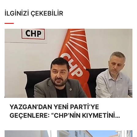
İLGINIZI ÇEKEBILIR
YAZGAN’DAN YENİ PARTİ’YE
GEÇENLERE: “CHP’NİN KIYMETİNİ
ANLADIĞINIZDA GEÇ OLABİLİR”