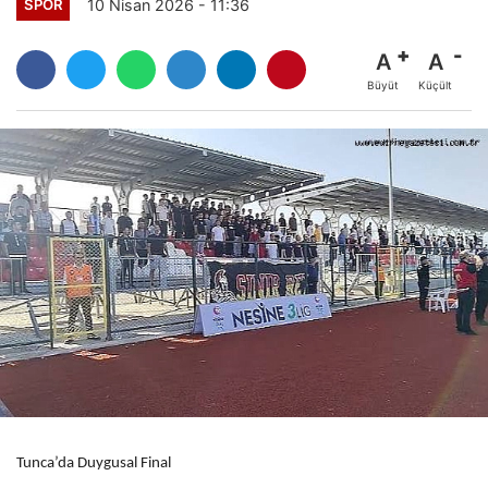
10 Nisan 2026 - 11:36
SPOR
A
A
Büyüt
Küçült
Tunca’da Duygusal Final