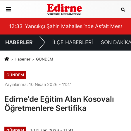
DA GEÇ OLABİLİR”
falt Mesaisi
12:09
Erkenci Üzümde Hasat Bereketi
HABERLER
İLÇE HABERLERİ
SON DAKİK
Haberler
GÜNDEM
GÜNDEM
Yayınlanma: 10 Nisan 2026 - 11:41
Edirne'de Eğitim Alan Kosovalı
Öğretmenlere Sertifika
10 Nisan 2026 - 11:41
GÜNDEM