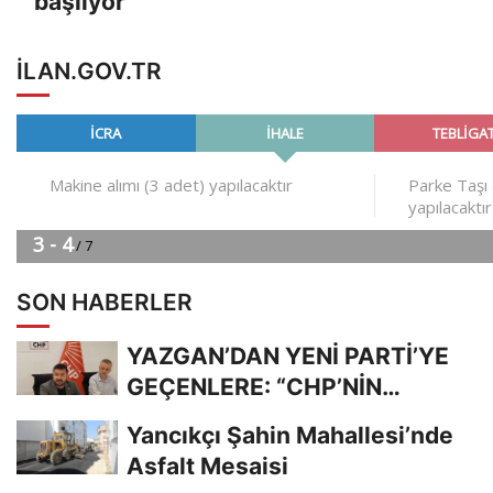
başlıyor
ILAN.GOV.TR
SON HABERLER
YAZGAN’DAN YENİ PARTİ’YE
GEÇENLERE: “CHP’NİN
KIYMETİNİ ANLADIĞINIZDA...
Yancıkçı Şahin Mahallesi’nde
Asfalt Mesaisi