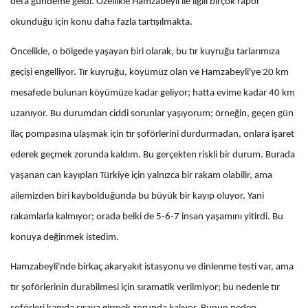
defa gündeme geldi. Özellikle Hamzabeyli ile ilgili birçok rapor
okunduğu için konu daha fazla tartışılmakta.
Öncelikle, o bölgede yaşayan biri olarak, bu tır kuyruğu tarlarımıza
geçişi engelliyor. Tır kuyruğu, köyümüz olan ve Hamzabeyli'ye 20 km
mesafede bulunan köyümüze kadar geliyor; hatta evime kadar 40 km
uzanıyor. Bu durumdan ciddi sorunlar yaşıyorum; örneğin, geçen gün
ilaç pompasına ulaşmak için tır şoförlerini durdurmadan, onlara işaret
ederek geçmek zorunda kaldım. Bu gerçekten riskli bir durum. Burada
yaşanan can kayıpları Türkiye için yalnızca bir rakam olabilir, ama
ailemizden biri kaybolduğunda bu büyük bir kayıp oluyor. Yani
rakamlarla kalmıyor; orada belki de 5-6-7 insan yaşamını yitirdi. Bu
konuya değinmek istedim.
Hamzabeyli'nde birkaç akaryakıt istasyonu ve dinlenme testi var, ama
tır şoförlerinin durabilmesi için sıramatik verilmiyor; bu nedenle tır