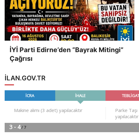
İYİ Parti Edirne’den “Bayrak Mitingi”
Çağrısı
ILAN.GOV.TR