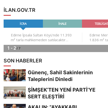
ILAN.GOV.TR
SON HABERLER
Günenç, Sahil Sakinlerinin
Taleplerini Dinledi
ŞİMŞEK’TEN YENİ PARTİ’YE
SERT ELEŞTİRİ
AKALIN; “AYAKKABI