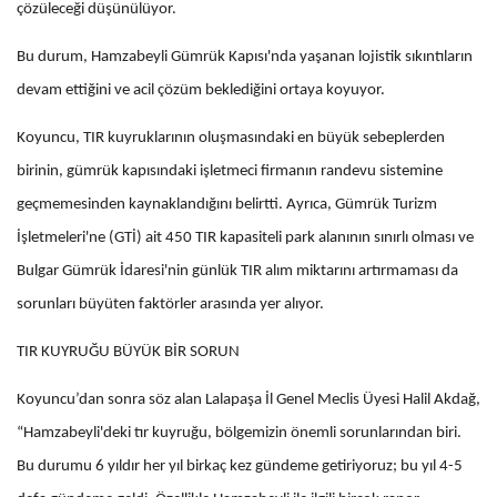
çözüleceği düşünülüyor.
Bu durum, Hamzabeyli Gümrük Kapısı'nda yaşanan lojistik sıkıntıların
devam ettiğini ve acil çözüm beklediğini ortaya koyuyor.
Koyuncu, TIR kuyruklarının oluşmasındaki en büyük sebeplerden
birinin, gümrük kapısındaki işletmeci firmanın randevu sistemine
geçmemesinden kaynaklandığını belirtti. Ayrıca, Gümrük Turizm
İşletmeleri'ne (GTİ) ait 450 TIR kapasiteli park alanının sınırlı olması ve
Bulgar Gümrük İdaresi'nin günlük TIR alım miktarını artırmaması da
sorunları büyüten faktörler arasında yer alıyor.
TIR KUYRUĞU BÜYÜK BİR SORUN
Koyuncu’dan sonra söz alan Lalapaşa İl Genel Meclis Üyesi Halil Akdağ,
“Hamzabeyli'deki tır kuyruğu, bölgemizin önemli sorunlarından biri.
Bu durumu 6 yıldır her yıl birkaç kez gündeme getiriyoruz; bu yıl 4-5