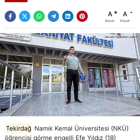
A
A
Büyüt
Küçült
Tekirdağ
Namık Kemal Üniversitesi (NKÜ)
öğrencisi görme engelli Efe Yıldız (18)