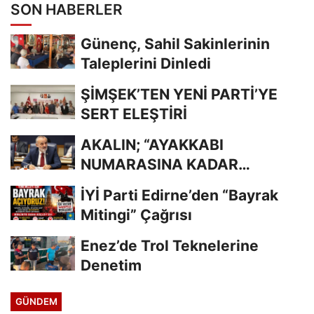
SON HABERLER
Günenç, Sahil Sakinlerinin
Taleplerini Dinledi
ŞİMŞEK’TEN YENİ PARTİ’YE
SERT ELEŞTİRİ
AKALIN; “AYAKKABI
NUMARASINA KADAR
BİLİYORDUNUZ, ADRESİNİ Mİ
İYİ Parti Edirne’den “Bayrak
UNUTTUNUZ?”
Mitingi” Çağrısı
Enez’de Trol Teknelerine
Denetim
GÜNDEM