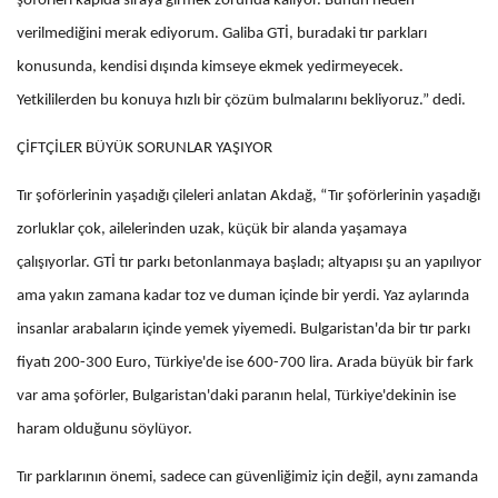
şoförleri kapıda sıraya girmek zorunda kalıyor. Bunun neden
verilmediğini merak ediyorum. Galiba GTİ, buradaki tır parkları
konusunda, kendisi dışında kimseye ekmek yedirmeyecek.
Yetkililerden bu konuya hızlı bir çözüm bulmalarını bekliyoruz.” dedi.
ÇİFTÇİLER BÜYÜK SORUNLAR YAŞIYOR
Tır şoförlerinin yaşadığı çileleri anlatan Akdağ, “Tır şoförlerinin yaşadığı
zorluklar çok, ailelerinden uzak, küçük bir alanda yaşamaya
çalışıyorlar. GTİ tır parkı betonlanmaya başladı; altyapısı şu an yapılıyor
ama yakın zamana kadar toz ve duman içinde bir yerdi. Yaz aylarında
insanlar arabaların içinde yemek yiyemedi. Bulgaristan'da bir tır parkı
fiyatı 200-300 Euro, Türkiye'de ise 600-700 lira. Arada büyük bir fark
var ama şoförler, Bulgaristan'daki paranın helal, Türkiye'dekinin ise
haram olduğunu söylüyor.
Tır parklarının önemi, sadece can güvenliğimiz için değil, aynı zamanda