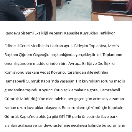
Randevu Sistemi Eksikliği ve Sınırlı Kapasite Kuyrukları Tetikliyor
Edirne İl Genel Meclisi'nin Haziran ayı 1. Birleşim Toplantısı, Meclis
Başkanı Çiğdem Gegeoğlu başkanlığında gerçekleştirildi. Toplantının
önemli gündem maddelerinden biri, Avrupa Birliği ve Dış İlişkiler
Komisyonu Başkanı Vedat Koyuncu tarafından dile getirilen
Hamzabeyli Gümrük Kapısı'nda yaşanan TIR kuyrukları sorunu meclis
gündemine taşındı. Koyuncu'nun açıklamalarına göre, Hamzabeyli
Gümrük Müdürlüğü'ne olan talebin her geçen gün artmasıyla zaman
zaman uzun kuyruklar oluşuyor. Bu sorunların çözümü için Kapıkule
Gümrük Kapısı'nda olduğu gibi GTİ TIR parkı öncesinde ilave park
alanları açılması ve randevu sistemine geçilmesi halinde bu sorunların