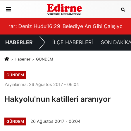
Hudut Kapısı Oluyor
16:29
Belediye Arı Gibi Çalışıyor
16:
HABERLER
İLÇE HABERLERİ
SON DAKİK
Haberler
GÜNDEM
GÜNDEM
Yayınlanma: 26 Ağustos 2017 - 06:04
Hakyolu'nun katilleri aranıyor
26 Ağustos 2017 - 06:04
GÜNDEM