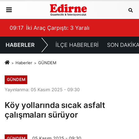
09:18
ÇARŞI MERKEZİNİN YENİ BULUŞMA NOKT
HABERLER
İLÇE HABERLERİ
SON DAKİK
Haberler
GÜNDEM
GÜNDEM
Yayınlanma: 05 Kasım 2025 - 09:30
Köy yollarında sıcak asfalt
çalışmaları sürüyor
05 Kasım 2025 - 09:30
GÜNDEM