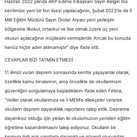
Haziran 2022 yılında AKP Edirne İl Başkanı Sayın Belgin İba
kentimize yeni bir fen lisesi yapılacağının, Şubat 2023’te de İl
Milli Eğitim Müdürü Sayın Önder Arpacı yeni yerleşim
bölgesine ilkokul, ortaokul ve lise olmak üzere üç yeni
okulun açılacağının müjdesini vermişlerdir. Ancak bu konuda
henüz hiçbir adım atılmamıştır” diye ifade etti.
CEVAPLAR BİZİ TATMİN ETMEDİ
11 ilimizi vuran deprem sonrasında kentte yaşayanlar olarak,
özellikle kamu binalarının, ama öncelikle de okullarımızın
güvenliğini sorgulamaya başladıklarını ifade eden Fırtına,
“Veliler olarak okullarımıza ve İl MEM’e dilekçeler vererek
okulların deprem dayanıklılık raporlarını talep ettik. Depreme
dayanıksız olduğu için yıkılan iki okulumuzun yeniden eğitim
öğretime kazandırılmasını talep ediyoruz. Okulların bir
kısmıyla ilgili açık yanıtlarla dayanıklı ve güvenli oluşundan