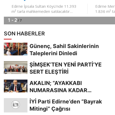
SON HABERLER
Günenç, Sahil Sakinlerinin
Taleplerini Dinledi
ŞİMŞEK’TEN YENİ PARTİ’YE
SERT ELEŞTİRİ
AKALIN; “AYAKKABI
NUMARASINA KADAR
BİLİYORDUNUZ, ADRESİNİ Mİ
İYİ Parti Edirne’den “Bayrak
UNUTTUNUZ?”
Mitingi” Çağrısı