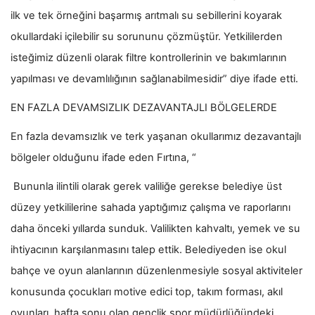
ilk ve tek örneğini başarmış arıtmalı su sebillerini koyarak
okullardaki içilebilir su sorununu çözmüştür. Yetkililerden
isteğimiz düzenli olarak filtre kontrollerinin ve bakımlarının
yapılması ve devamlılığının sağlanabilmesidir” diye ifade etti.
EN FAZLA DEVAMSIZLIK DEZAVANTAJLI BÖLGELERDE
En fazla devamsızlık ve terk yaşanan okullarımız dezavantajlı
bölgeler olduğunu ifade eden Fırtına, “
Bununla ilintili olarak gerek valiliğe gerekse belediye üst
düzey yetkililerine sahada yaptığımız çalışma ve raporlarını
daha önceki yıllarda sunduk. Valilikten kahvaltı, yemek ve su
ihtiyacının karşılanmasını talep ettik. Belediyeden ise okul
bahçe ve oyun alanlarının düzenlenmesiyle sosyal aktiviteler
konusunda çocukları motive edici top, takım forması, akıl
oyunları, hafta sonu olan gençlik spor müdürlüğündeki