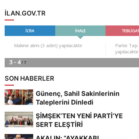
ILAN.GOV.TR
SON HABERLER
Günenç, Sahil Sakinlerinin
Taleplerini Dinledi
ŞİMŞEK’TEN YENİ PARTİ’YE
SERT ELEŞTİRİ
AKALIN; “AYAKKABI