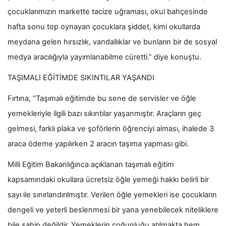
çocuklarımızın markette tacize uğraması, okul bahçesinde
hafta sonu top oynayan çocuklara şiddet, kimi okullarda
meydana gelen hırsızlık, vandallıklar ve bunların bir de sosyal
medya aracılığıyla yayımlanabilme cüretti.” diye konuştu.
TAŞIMALI EĞİTİMDE SIKINTILAR YAŞANDI
Fırtına, “Taşımalı eğitimde bu sene de servisler ve öğle
yemekleriyle ilgili bazı sıkıntılar yaşanmıştır. Araçların geç
gelmesi, farklı plaka ve şoförlerin öğrenciyi alması, ihalede 3
araca ödeme yapılırken 2 aracın taşıma yapması gibi.
Milli Eğitim Bakanlığınca açıklanan taşımalı eğitim
kapsamındaki okullara ücretsiz öğle yemeği hakkı belirli bir
sayı ile sınırlandırılmıştır. Verilen öğle yemekleri ise çocukların
dengeli ve yeterli beslenmesi bir yana yenebilecek niteliklere
bile sahip değildir. Yemeklerin çoğunluğu atılmakta hem