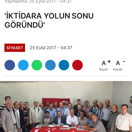
Yayınlanma: 25 Eylül 2017 - 04:37
'İKTİDARA YOLUN SONU
GÖRÜNDÜ'
25 Eylül 2017 - 04:37
SİYASET
A
A
Büyüt
Küçült