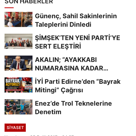
SON HABERLER
Günenç, Sahil Sakinlerinin
Taleplerini Dinledi
ŞİMŞEK’TEN YENİ PARTİ’YE
SERT ELEŞTİRİ
AKALIN; “AYAKKABI
NUMARASINA KADAR
BİLİYORDUNUZ, ADRESİNİ Mİ
İYİ Parti Edirne’den “Bayrak
UNUTTUNUZ?”
Mitingi” Çağrısı
Enez’de Trol Teknelerine
Denetim
SİYASET