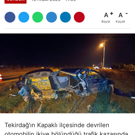
A
A
Büyüt
Küçült
Tekirdağ'ın Kapaklı ilçesinde devrilen
otomobilin ikiye bölündüğü trafik kazasında