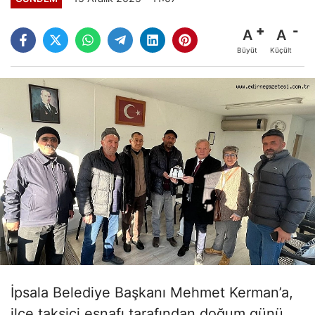
A
A
Büyüt
Küçült
İpsala Belediye Başkanı Mehmet Kerman’a,
ilçe taksici esnafı tarafından doğum günü