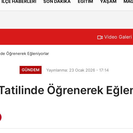
İLÇE HABERLERİ
SON DAKİKA
EĞİTİM
YAŞAM
MAG
Gizlilik İlkeleri
Video Galeri
linde Öğrenerek Eğleniyorlar
GÜNDEM
Yayınlanma: 23 Ocak 2026 - 17:14
 Tatilinde Öğrenerek Eğle