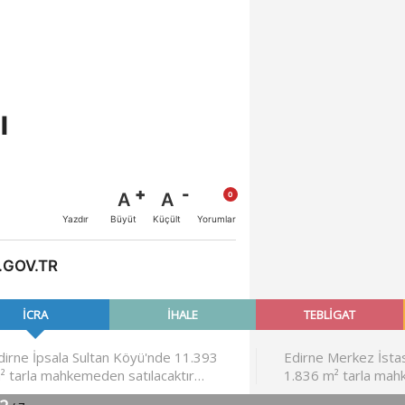
ı
A
A
Büyüt
Küçült
Yazdır
Yorumlar
.GOV.TR