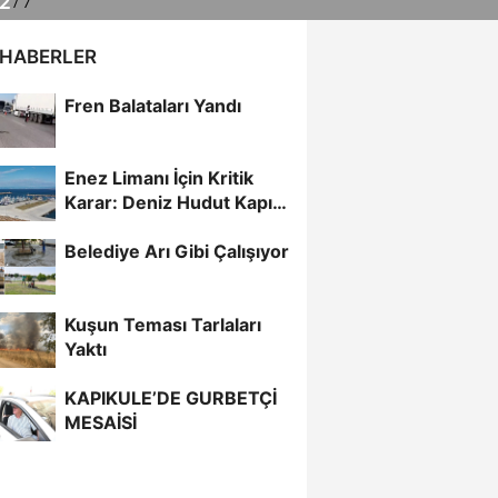
 HABERLER
Fren Balataları Yandı
Enez Limanı İçin Kritik
Karar: Deniz Hudut Kapısı
Oluyor
Belediye Arı Gibi Çalışıyor
Kuşun Teması Tarlaları
Yaktı
KAPIKULE’DE GURBETÇİ
MESAİSİ