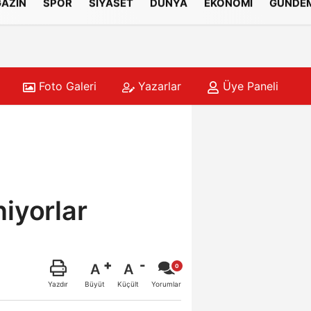
AZİN
SPOR
SİYASET
DÜNYA
EKONOMİ
GÜNDE
Foto Galeri
Yazarlar
Üye Paneli
niyorlar
A
A
Büyüt
Küçült
Yazdır
Yorumlar