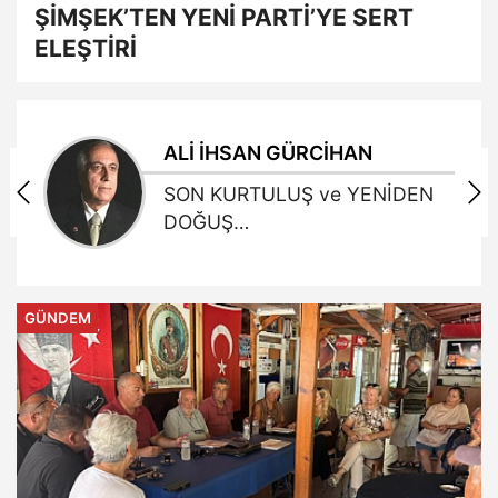
ŞİMŞEK’TEN YENİ PARTİ’YE SERT
ELEŞTİRİ
DR.NİLGÜN ÖZÖNDER
AKUPUNKTUR İLE
HİPERTANSİYON TEDAVİSİ
GÜNDEM