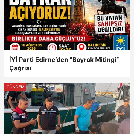
İYİ Parti Edirne’den “Bayrak Mitingi”
Çağrısı
GÜNDEM