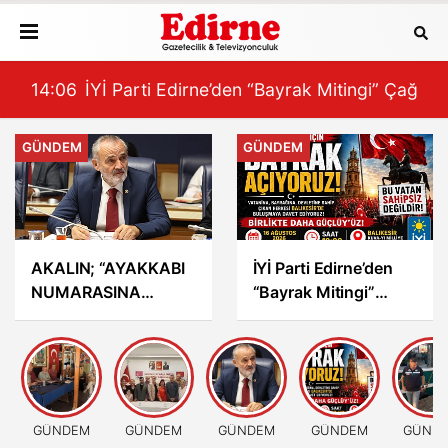
NUZ?”
 Çağrısı
12:58
Enez’de Trol Teknelerine Denetim
12:
GÜNDEM
GÜNDEM
AKALIN; “AYAKKABI
İYİ Parti Edirne’den
NUMARASINA
“Bayrak Mitingi”
KADAR
Çağrısı
BİLİYORDUNUZ,
ADRESİNİ Mİ
UNUTTUNUZ?”
GÜNDEM
GÜNDEM
GÜNDEM
GÜNDEM
GÜND