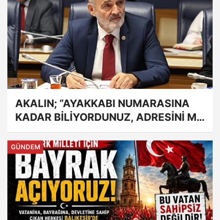
AKALIN; “AYAKKABI NUMARASINA
KADAR BİLİYORDUNUZ, ADRESİNİ Mİ
UNUTTUNUZ?”
GÜNDEM