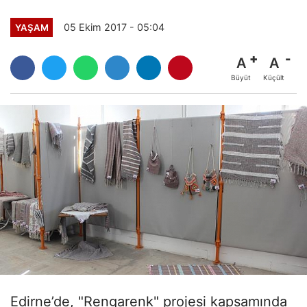
05 Ekim 2017 - 05:04
YAŞAM
A
A
Büyüt
Küçült
Edirne’de, "Rengarenk" projesi kapsamında